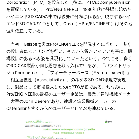
Corporation（PTC）を設立した（後に、PTCはComputervision
を買収している）。Pro/ENGINEERは、1980年代に登場し始めた
ハイエンド3D CADの中では後発に分類されるが、現存するハイ
エンド3D CADの1つとして、Creo（旧Pro/ENGINEER）はその地
位を確立している。
当初、Geisberg氏はPro/ENGINEERを開発するに当たり、多く
の設計者にヒアリングを行い、そこから得たアイデアを基に、機
構設計のあるべき姿を具現化していったという。今でこそ、多く
の3D CAD製品が同じ思想を取り入れているが、「パラメトリッ
ク（Parametric）」「フィーチャーベース（Feature-based）」
「相互連携性（Associativity）」の考えを3D CAD環境で実現
し、製品として市場投入したのはPTCが初である。ちなみに、
Pro/ENGINEERの最初のユーザー企業は、農業／建設機械メーカ
ー大手のJohn Deereであり、建設／鉱業機械メーカーの
Caterpillarも古くからのユーザーとして名を連ねている。