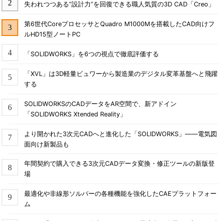
失われつつある“設計力”を回復できる職人気質の3D CAD「Creo」
第6世代CoreプロセッサとQuadro M1000Mを搭載したCAD向けフ
ルHD15型ノートPC
「SOLIDWORKS」を6つの視点で徹底評価する
「XVL」は3D軽量ビュワーから製造業のデジタル変革基盤へと飛躍
する
SOLIDWORKSのCADデータをAR空間で、新アドイン
「SOLIDWORKS Xtended Reality」
より開かれた3次元CADへと進化した「SOLIDWORKS」――電気図
面向け新製品も
年間契約で購入できる3次元CADデータ変換・修正ツールの新版登
場
最適化や非線形ソルバーの各種機能を強化したCAEプラットフォー
ム