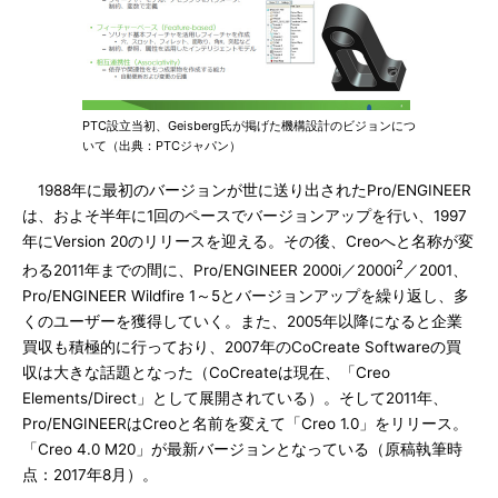
PTC設立当初、Geisberg氏が掲げた機構設計のビジョンにつ
いて（出典：PTCジャパン）
1988年に最初のバージョンが世に送り出されたPro/ENGINEER
は、およそ半年に1回のペースでバージョンアップを行い、1997
年にVersion 20のリリースを迎える。その後、Creoへと名称が変
2
わる2011年までの間に、Pro/ENGINEER 2000i／2000i
／2001、
Pro/ENGINEER Wildfire 1～5とバージョンアップを繰り返し、多
くのユーザーを獲得していく。また、2005年以降になると企業
買収も積極的に行っており、2007年のCoCreate Softwareの買
収は大きな話題となった（CoCreateは現在、「Creo
Elements/Direct」として展開されている）。そして2011年、
Pro/ENGINEERはCreoと名前を変えて「Creo 1.0」をリリース。
「Creo 4.0 M20」が最新バージョンとなっている（原稿執筆時
点：2017年8月）。