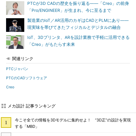
PTCが3D CADの歴史を振り返る――「Creo」の前身
「Pro/ENGINEER」が生まれ、今に至るまで
製造業のIoT／AR活用のカギはCADとPLMにあり――
現実味を帯びてきたフィジカルとデジタルの融合
IoT、3Dプリンタ、ARを設計業務で手軽に活用できる
「Creo」がもたらす未来
関連リンク
PTCジャパン
PTCのCADソフトウェア
Creo
メカ設計 記事ランキング
今こそ全ての情報を3Dモデルに集約せよ！ “3D正”の設計を実現
する「MBD」