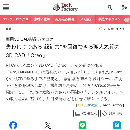
エレクトロニクス
素材／化学
組み込み開発
メカ設計
製造マネジメント
連載
2017年9月15日
商用3D CAD製品カタログ
失われつつある“設計力”を回復できる職人気質の
3D CAD「Creo」
PTCのハイエンド3D CAD「Creo」。その前身である
「Pro/ENGINEER」の最初のバージョンがリリースされた1988年
から現在に至るまでの歴史と、“設計者が求める設計ツール”のあ
るべき姿を追求し続け、機能強化を果たしてきたCreoの特長を
紹介する。また他の追随を許さない同社の「デジタルツイン」へ
の取り組みに基づく、注目機能なども併せて取り上げる。
[
八木沢篤
，TechFactory]
PC用表示
関連情報