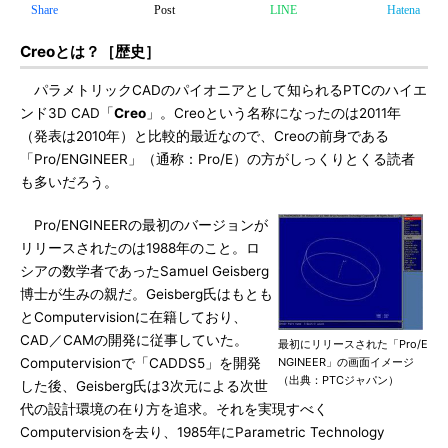
Share
Post
LINE
Hatena
Creoとは？［歴史］
パラメトリックCADのパイオニアとして知られるPTCのハイエ
ンド3D CAD「
Creo
」。Creoという名称になったのは2011年
（発表は2010年）と比較的最近なので、Creoの前身である
「Pro/ENGINEER」（通称：Pro/E）の方がしっくりとくる読者
も多いだろう。
Pro/ENGINEERの最初のバージョンが
リリースされたのは1988年のこと。ロ
シアの数学者であったSamuel Geisberg
博士が生みの親だ。Geisberg氏はもとも
とComputervisionに在籍しており、
CAD／CAMの開発に従事していた。
最初にリリースされた「Pro/E
Computervisionで「CADDS5」を開発
NGINEER」の画面イメージ
（出典：PTCジャパン）
した後、Geisberg氏は3次元による次世
代の設計環境の在り方を追求。それを実現すべく
Computervisionを去り、1985年にParametric Technology