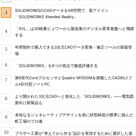
SOLIDWORKSのCADデータをAR空間で、新アドイン
「SOLIDWORKS Xtended Reality」
「XVL」は3D軽量ビュワーから製造業のデジタル変革基盤へと飛躍
する
年間契約で購入できる3次元CADデータ変換・修正ツールの新版登
場
「SOLIDWORKS」を6つの視点で徹底評価する
第6世代CoreプロセッサとQuadro M1000Mを搭載したCAD向けフ
ルHD15型ノートPC
より開かれた3次元CADへと進化した「SOLIDWORKS」――電気図
面向け新製品も
未知なるジェネレーティブデザインを前に砂型鋳造の限界に挑んだ
町工場のプロ魂
ブラザー工業が“考えてから作る”設計を実現するために選択した道