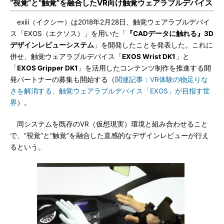
“視覚”と“触覚”を融合したVR向け触覚ウェアラブルデバイス
exiii（イクシー）は2018年2月28日、触覚ウェアラブルデバイ
ス「EXOS（エクソス）」を用いた「
『CADデータに触れる』3D
デザインレビューシステム
」を開発したことを発表した。これに
併せ、触覚ウェアラブルデバイス「
EXOS Wrist DK1
」と
「
EXOS Gripper DK1
」を活用したコンテンツ制作を推進する開
発パートナーの募集も開始する（
関連記事：VR体験の物足りな
さを解消する、触覚ウェアラブルデバイス「EXOS」が目指す世
界
）。
同システムを既存のVR（仮想現実）環境と組み合わせること
で、“視覚”と“触覚”を融合した直感的なデザインレビューが行え
るという。