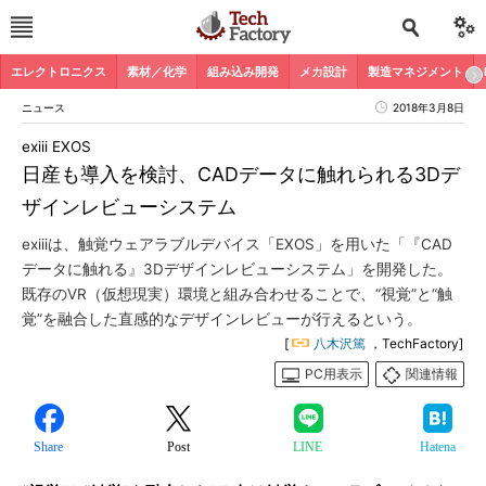
エレクトロニクス
素材／化学
組み込み開発
メカ設計
製造マネジメント
ニュース
2018年3月8日
exiii EXOS
日産も導入を検討、CADデータに触れられる3Dデ
ザインレビューシステム
exiiiは、触覚ウェアラブルデバイス「EXOS」を用いた「『CAD
データに触れる』3Dデザインレビューシステム」を開発した。
既存のVR（仮想現実）環境と組み合わせることで、“視覚”と“触
覚”を融合した直感的なデザインレビューが行えるという。
[
八木沢篤
，TechFactory]
PC用表示
関連情報
Share
Post
LINE
Hatena