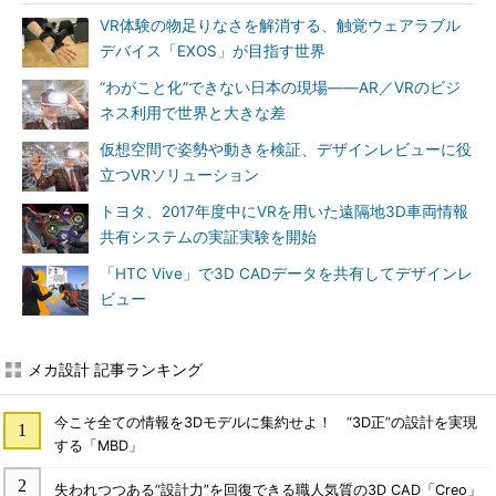
VR体験の物足りなさを解消する、触覚ウェアラブル
デバイス「EXOS」が目指す世界
“わがこと化”できない日本の現場――AR／VRのビジ
ネス利用で世界と大きな差
仮想空間で姿勢や動きを検証、デザインレビューに役
立つVRソリューション
トヨタ、2017年度中にVRを用いた遠隔地3D車両情報
共有システムの実証実験を開始
「HTC Vive」で3D CADデータを共有してデザインレ
ビュー
メカ設計 記事ランキング
今こそ全ての情報を3Dモデルに集約せよ！ “3D正”の設計を実現
する「MBD」
失われつつある“設計力”を回復できる職人気質の3D CAD「Creo」