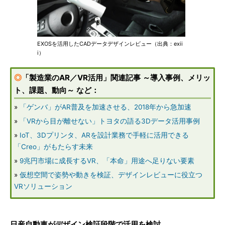
EXOSを活用したCADデータデザインレビュー（出典：exii
i）
◎
「製造業のAR／VR活用」関連記事 ～導入事例、メリッ
ト、課題、動向～ など：
»
「ゲンバ」がAR普及を加速させる、2018年から急加速
»
「VRから目が離せない」トヨタの語る3Dデータ活用事例
»
IoT、3Dプリンタ、ARを設計業務で手軽に活用できる
「Creo」がもたらす未来
»
9兆円市場に成長するVR、「本命」用途へ足りない要素
»
仮想空間で姿勢や動きを検証、デザインレビューに役立つ
VRソリューション
日産自動車がデザイン検証段階で活用を検討