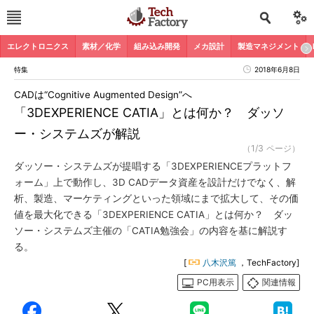
エレクトロニクス
素材／化学
組み込み開発
メカ設計
製造マネジメント
特集
2018年6月8日
CADは“Cognitive Augmented Design”へ
「3DEXPERIENCE CATIA」とは何か？ ダッソ
ー・システムズが解説
（1/3 ページ）
ダッソー・システムズが提唱する「3DEXPERIENCEプラットフ
ォーム」上で動作し、3D CADデータ資産を設計だけでなく、解
析、製造、マーケティングといった領域にまで拡大して、その価
値を最大化できる「3DEXPERIENCE CATIA」とは何か？ ダッ
ソー・システムズ主催の「CATIA勉強会」の内容を基に解説す
る。
[
八木沢篤
，TechFactory]
PC用表示
関連情報