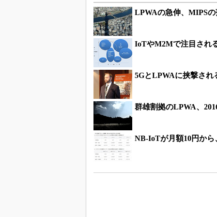
LPWAの急伸、MIPS
IoTやM2Mで注目され
5GとLPWAに挟撃され
群雄割拠のLPWA、2
NB-IoTが月額10円