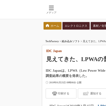
メディア
ホーム
エレクトロニクス
素材／化
検索語を入力してください
TechFactory
>
組み込みソフト
>
見えてきた、LPWAの
IDC Japan
見えてきた、LPWAの
IDC Japanは、LPWA（Low Powe
調査結果の概要を発表した。
2019年01月25日 09時00分 公開
印刷する
通知する