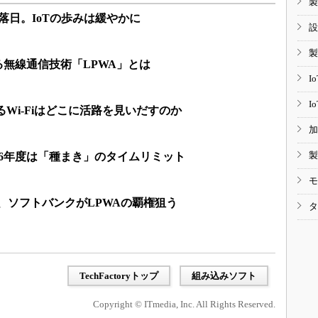
製
の落日。IoTの歩みは緩やかに
設
製
る無線通信技術「LPWA」とは
I
I
るWi-Fiはどこに活路を見いだすのか
加
製
016年度は「種まき」のタイムリミット
モ
から、ソフトバンクがLPWAの覇権狙う
タ
TechFactoryトップ
組み込みソフト
Copyright © ITmedia, Inc. All Rights Reserved.