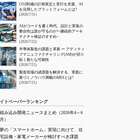
CO2削減の計画策定と実行を支援、AI
を活用したプラットフォームとは?
(2026/7/31)
AIがコードを書く時代、設計と実装の
整合性は誰が守るのか?~継続的アーキ
テクチャ検証のすすめ~
(2026/7/22)
半導体製造の課題と革新 ー アディティ
ブマニュファクチャリング(AM)が切り
拓く新たな可能性
(2026/7/21)
製造現場の諸課題を解決する、実践に
基づくノウハウ満載のMESとは?
(2026/7/21)
イトペーパーランキング
組み込み開発ニュースまとめ（2026年4～6
月）
夢の「スマートホーム」実現に向けて、住
宅設備・家電メーカーが検討すべき課題