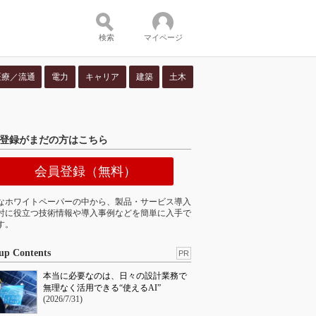
検索
マイページ
医療／流通
電力
キャリア
建築
土木
ツ：
登録がまだの方はこちら
会員登録（無料）
なホワイトペーパーの中から、製品・サービス導入
討に役立つ技術情報や導入事例などを簡単に入手で
す。
up Contents
PR
本当に必要なのは、日々の設計業務で
無理なく活用できる“使えるAI”
(2026/7/31)