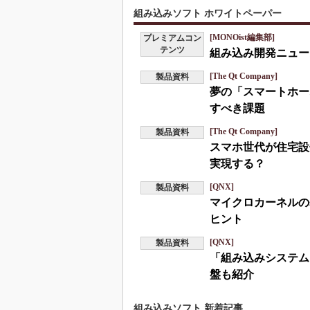
組み込みソフト ホワイトペーパー
[MONOist編集部]
プレミアムコン
テンツ
組み込み開発ニュース
[The Qt Company]
製品資料
夢の「スマートホー
すべき課題
[The Qt Company]
製品資料
スマホ世代が住宅設
実現する？
[QNX]
製品資料
マイクロカーネルの
ヒント
[QNX]
製品資料
「組み込みシステム
盤も紹介
組み込みソフト 新着記事