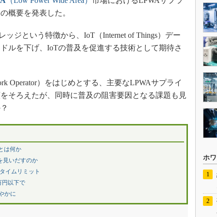
WA
（Low Power Wide Area）
市場におけるLPWAサプラ
果の概要を発表した。
う特徴から、IoT（Internet of Things）デー
ドルを下げ、IoTの普及を促進する技術として期待さ
work Operator）をはじめとする、主要なLPWAサプライ
顔をそろえたが、同時に普及の阻害要因となる課題も見
か？
」とは何か
ホワ
路を見いだすのか
のタイムリミット
1万円以下で
緩やかに