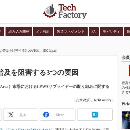
学
組み込み開発
メカ設計
製造マネジメント
FA
モビリティ
並び順：
コンテン
普及を阻害する3つの要因：IDC Japan
会員
普及を阻害する3つの要因
豊富
r Wide Area）市場におけるLPWAサプライヤーの取り組みに関する
の検
きま
[
八木沢篤
，
TechFactory
]
Pick
見る
Share