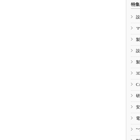
特集
設
マ
製
設
製
3
C
研
安
電
“