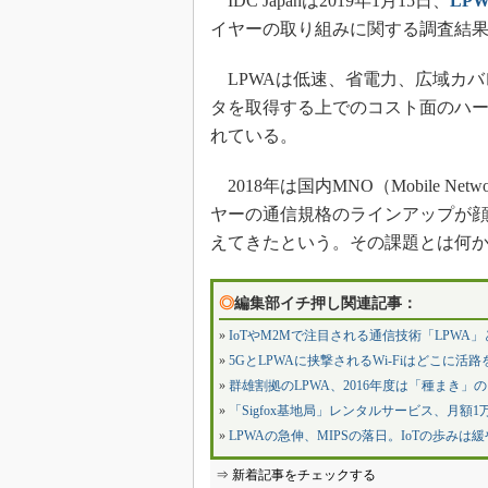
IDC Japanは2019年1月15日、
LP
イヤーの取り組みに関する調査結
LPWAは低速、省電力、広域カバレッジとい
タを取得する上でのコスト面のハー
れている。
2018年は国内MNO（Mobile Net
ヤーの通信規格のラインアップが
えてきたという。その課題とは何
◎
編集部イチ押し関連記事：
»
IoTやM2Mで注目される通信技術「LPWA
»
5GとLPWAに挟撃されるWi-Fiはどこに活
»
群雄割拠のLPWA、2016年度は「種まき」
»
「Sigfox基地局」レンタルサービス、月額
»
LPWAの急伸、MIPSの落日。IoTの歩みは
⇒ 新着記事をチェックする