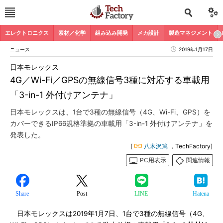
エレクトロニクス
素材／化学
組み込み開発
メカ設計
製造マネジメント
ニュース
2019年1月17日
日本モレックス
4G／Wi-Fi／GPSの無線信号3種に対応する車載用
「3-in-1 外付けアンテナ」
日本モレックスは、1台で3種の無線信号（4G、Wi-Fi、GPS）を
カバーできるIP66規格準拠の車載用「3-in-1 外付けアンテナ」を
発表した。
[
八木沢篤
，TechFactory]
PC用表示
関連情報
Share
Post
LINE
Hatena
日本モレックスは2019年1月7日、1台で3種の無線信号（4G、