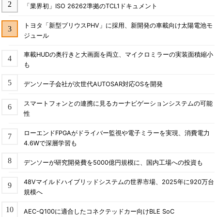
「業界初」ISO 26262準拠のTCL1ドキュメント
トヨタ「新型プリウスPHV」に採用、新開発の車載向け太陽電池モ
ジュール
車載HUDの奥行きと大画面を両立、マイクロミラーの実装面積縮小
も
デンソー子会社が次世代AUTOSAR対応OSを開発
スマートフォンとの連携に見るカーナビゲーションシステムの可能
性
ローエンドFPGAがドライバー監視や電子ミラーを実現、消費電力
4.6Wで深層学習も
デンソーが研究開発費を5000億円規模に、国内工場への投資も
48Vマイルドハイブリッドシステムの世界市場、2025年に920万台
規模へ
AEC-Q100に適合したコネクテッドカー向けBLE SoC