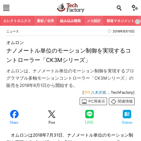
エレクトロニクス
素材／化学
組み込み開発
メカ設計
製造マネジメント
ニュース
2018年8月10日
オムロン
ナノメートル単位のモーション制御を実現するコ
ントローラー「CK3Mシリーズ」
オムロンは、ナノメートル単位のモーション制御を実現するプロ
グラマブル多軸モーションコントローラー「CK3Mシリーズ」の
販売を2018年8月1日から開始する。
[
八木沢篤
，TechFactory]
PC用表示
関連情報
Share
Post
LINE
Hatena
オムロンは2018年7月31日、ナノメートル単位のモーション制