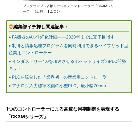
プログラマブル多軸モーションコントローラー「CK3Mシリ
ーズ」（出典：オムロン）
◎
編集部イチ押し関連記事：
»
FA機器のAI／IoT化計画――2020年までに完了目指す
»
制御と情報処理プログラムを同時利用できるハイブリッド型
産業用コントローラー
»
インダストリー4.0を加速させるポケットサイズのPLC開発
キット
»
PLCを統合した「業界初」の産業用コントローラー
»
アナログ入力標準装備の小型PLC、最小幅70mm
1つのコントローラーによる高速な同期制御を実現する
「CK3Mシリーズ」