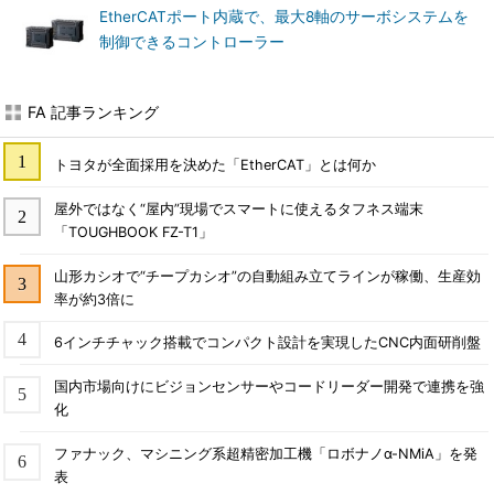
EtherCATポート内蔵で、最大8軸のサーボシステムを
制御できるコントローラー
FA 記事ランキング
トヨタが全面採用を決めた「EtherCAT」とは何か
屋外ではなく“屋内”現場でスマートに使えるタフネス端末
「TOUGHBOOK FZ-T1」
山形カシオで“チープカシオ”の自動組み立てラインが稼働、生産効
率が約3倍に
6インチチャック搭載でコンパクト設計を実現したCNC内面研削盤
国内市場向けにビジョンセンサーやコードリーダー開発で連携を強
化
ファナック、マシニング系超精密加工機「ロボナノα-NMiA」を発
表