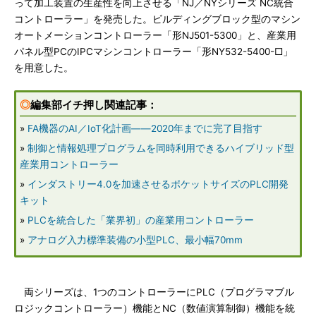
って加工装置の生産性を向上させる「NJ／NYシリーズ NC統合
コントローラー」を発売した。ビルディングブロック型のマシン
オートメーションコントローラー「形NJ501-5300」と、産業用
パネル型PCのIPCマシンコントローラー「形NY532-5400-□」
を用意した。
◎
編集部イチ押し関連記事：
»
FA機器のAI／IoT化計画――2020年までに完了目指す
»
制御と情報処理プログラムを同時利用できるハイブリッド型
産業用コントローラー
»
インダストリー4.0を加速させるポケットサイズのPLC開発
キット
»
PLCを統合した「業界初」の産業用コントローラー
»
アナログ入力標準装備の小型PLC、最小幅70mm
両シリーズは、1つのコントローラーにPLC（プログラマブル
ロジックコントローラー）機能とNC（数値演算制御）機能を統