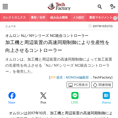
エレクトロニクス
素材／化学
組み込み開発
メカ設計
製造マネジメント
ニュース
2017年10月27日
オムロン NJ／NYシリーズ NC統合コントローラー
加工機と周辺装置の高速同期制御により生産性を
向上させるコントローラー
オムロンは、加工機と周辺装置の高速同期制御によって加工装置
の生産性を向上させる「NJ／NYシリーズ NC統合コントローラ
ー」を発売した。
[
提供：MONOist編集部
，TechFactory]
PC用表示
関連情報
Share
Post
LINE
Hatena
オムロンは2017年10月、加工機と周辺装置の高速同期制御によ