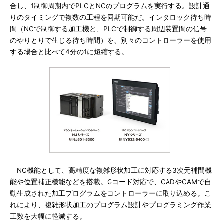
合し、1制御周期内でPLCとNCのプログラムを実行する。設計通
りのタイミングで複数の工程を同期可能だ。インタロック待ち時
間（NCで制御する加工機と、PLCで制御する周辺装置間の信号
のやりとりで生じる待ち時間）を、別々のコントローラーを使用
する場合と比べて4分の1に短縮する。
NC機能として、高精度な複雑形状加工に対応する3次元補間機
能や位置補正機能などを搭載。Gコード対応で、CADやCAMで自
動生成された加工プログラムをコントローラーに取り込める。こ
れにより、複雑形状加工のプログラム設計やプログラミング作業
工数を大幅に軽減する。