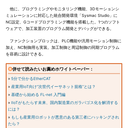
他に、プログラミングやモニタリング機能、3Dモーションシ
ミュレーションに対応した統合開発環境「Sysmac Studio」に
NC設定、Gコードプログラミング機能を搭載した。1つのソフト
ウェアで、加工装置のプログラム開発とデバッグができる。
ファンクションブロックは、PLC機能や汎用モーション制御に
加え、NC制御用も実装。加工制御と周辺制御の同期プログラム
を容易に設計できる。
◎
併せて読みたいお薦めホワイトペーパー：
»
5分で分かるEtherCAT
»
産業用IoT向け“次世代イーサネット規格”とは？
»
基礎から始める FL-net 入門編
»
IIoTがもたらす未来、国内製造業のガラパゴス化を解消する
には？
»
もしも産業用ロボットが悪意のある第三者にハッキングされ
たら？