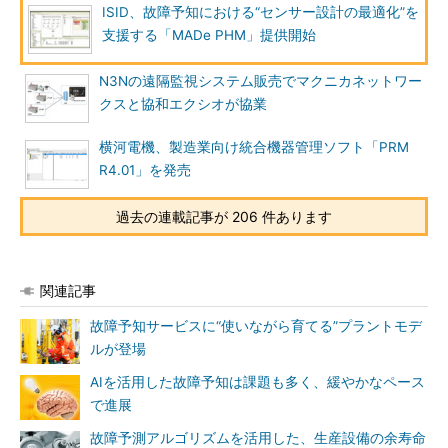
ISID、故障予知における“センサー設計の最適化”を
支援する「MADe PHM」提供開始
N3Nの遠隔監視システム販売でマクニカネットワー
クスと協和エクシオが協業
横河電機、製造業向け統合機器管理ソフト「PRM
R4.01」を発売
過去の連載記事が 206 件あります
関連記事
故障予知サービスに“使いながら育てる”プラントモデ
ルが登場
AIを活用した故障予知は課題も多く、緩やかなペース
で進展
故障予測アルゴリズムを活用した、生産設備の余寿命