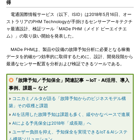
得
電通国際情報サービス（以下、ISID）は2018年5月16日、オー
ストラリアのPHM Technologyが手掛けるセンサーアーキテクチ
ャ最適設計、検証ツール「MADe PHM（メイド ピーエイチエ
ム）」の取り扱い開始を発表した。
MADe PHMは、製品や設備の故障予知分析に必要となる稼働
データを的確かつ効率的に取得するために、設計、開発段階から
最適なセンサー配置を分析および検証できるツールである。
◎
「故障予知／予知保全」関連記事 ～IoT・AI活用、導入
事例、課題～ など
»
コニカミノルタが語る「故障予知からのビジネスモデル構
築」その収穫と課題
»
AIを活用した故障予知は課題も多く、緩やかなペースで進展
»
AIによる予兆保全は2018年「成長期」へ
»
ユーザー負担を抑え、予知保全を実現できるIoT＆AIシステ
ム構築ソリューション