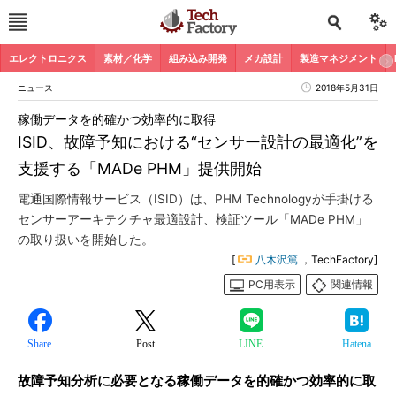
エレクトロニクス
素材／化学
組み込み開発
メカ設計
製造マネジメント
ニュース
2018年5月31日
稼働データを的確かつ効率的に取得
ISID、故障予知における“センサー設計の最適化”を
支援する「MADe PHM」提供開始
電通国際情報サービス（ISID）は、PHM Technologyが手掛ける
センサーアーキテクチャ最適設計、検証ツール「MADe PHM」
の取り扱いを開始した。
[
八木沢篤
，TechFactory]
PC用表示
関連情報
Share
Post
LINE
Hatena
故障予知分析に必要となる稼働データを的確かつ効率的に取