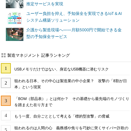
推定サービスを実現
ユーザー負担を抑え、予知保全を実現できるIoT＆AI
システム構築ソリューション
介護から製造現場へ――月額5000円で開始できる金
型の予知保全サービス
製造マネジメント 記事ランキング
USBメモリだけではない、身近なUSB機器に潜むリスク
狙われる日本、その中心は製造業の中小企業？ 攻撃の「8割が日
本」という現実
「BOM（部品表）」とは何か？ その基礎から最先端のモノづくり
を踏まえた在り方まで
もう一度、自分ごととして考える「標的型攻撃」の脅威
狙われるのは人間の心 義務感や焦りを巧妙に突くサイバー詐欺の