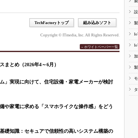
製
設
TechFactoryトップ
組み込みソフト
製
I
Copyright © ITmedia, Inc. All Rights Reserved.
I
» ホワイトペーパー一覧
加
まとめ（2026年4～6月）
製
モ
ム」実現に向けて、住宅設備・家電メーカーが検討
タ
備や家電に求める「スマホライクな操作感」をどう
基礎知識：セキュアで信頼性の高いシステム構築の