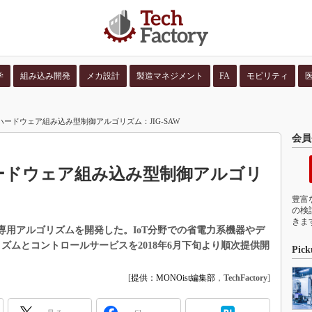
学
組み込み開発
メカ設計
製造マネジメント
FA
モビリティ
並び順：
コンテン
ハードウェア組み込み型制御アルゴリズム：JIG-SAW
会員
ハードウェア組み込み型制御アルゴリ
豊富
の検
きま
込み専用アルゴリズムを開発した。IoT分野での省電力系機器やデ
ズムとコントロールサービスを2018年6月下旬より順次提供開
Pick
[
提供：MONOist編集部
，
TechFactory
]