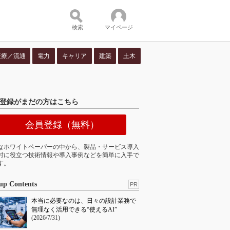
検索
マイページ
医療／流通
電力
キャリア
建築
土木
ツ：
登録がまだの方はこちら
会員登録（無料）
なホワイトペーパーの中から、製品・サービス導入
討に役立つ技術情報や導入事例などを簡単に入手で
す。
up Contents
PR
本当に必要なのは、日々の設計業務で
無理なく活用できる“使えるAI”
(2026/7/31)