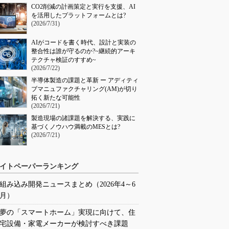
CO2削減の計画策定と実行を支援、AI
を活用したプラットフォームとは?
(2026/7/31)
AIがコードを書く時代、設計と実装の
整合性は誰が守るのか?~継続的アーキ
テクチャ検証のすすめ~
(2026/7/22)
半導体製造の課題と革新 ー アディティ
ブマニュファクチャリング(AM)が切り
拓く新たな可能性
(2026/7/21)
製造現場の諸課題を解決する、実践に
基づくノウハウ満載のMESとは?
(2026/7/21)
イトペーパーランキング
組み込み開発ニュースまとめ（2026年4～6
月）
夢の「スマートホーム」実現に向けて、住
宅設備・家電メーカーが検討すべき課題