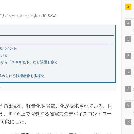
ズムのイメージ 出典：JIG-SAW
のポイント
ている
ながら「スキル低下」など課題も多く
”、求められる技術者像も多様化
る
野では現在、軽量化や省電力化が要求されている。同
に加え、RTOS上で稼働する省電力のデバイスコントロー
装可能にした。