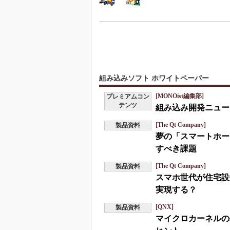
組み込みソフト ホワイトペーパー
[MONOist編集部]
プレミアムコン
テンツ
組み込み開発ニュース
[The Qt Company]
製品資料
夢の「スマートホー
すべき課題
[The Qt Company]
製品資料
スマホ世代が住宅設
実現する？
[QNX]
製品資料
マイクロカーネルの