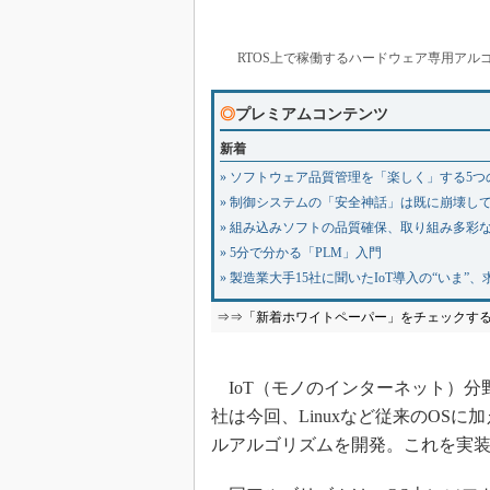
RTOS上で稼働するハードウェア専用アルゴリ
◎
プレミアムコンテンツ
新着
» ソフトウェア品質管理を「楽しく」する5つ
» 制御システムの「安全神話」は既に崩壊し
» 組み込みソフトの品質確保、取り組み多彩
» 5分で分かる「PLM」入門
» 製造業大手15社に聞いたIoT導入の“いま
⇒⇒「新着ホワイトペーパー」をチェックす
IoT（モノのインターネット）分
社は今回、Linuxなど従来のOS
ルアルゴリズムを開発。これを実