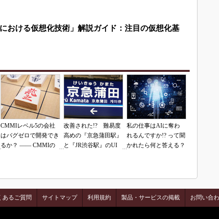
における仮想化技術」解説ガイド：注目の仮想化基
CMMIレベル5の会社
改善された!? 難易度
私の仕事はAIに奪わ
はバグゼロで開発でき
高めの『京急蒲田駅』
れるんですか!? って聞
るか？ ―― CMMIの
と『JR渋谷駅』のUI
かれたら何と答える？
落とし穴（その1）
を再査定
くあるご質問
サイトマップ
利用規約
製品・サービスの掲載
お問い合