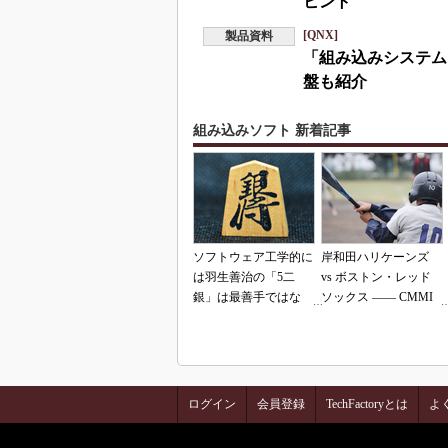
ヒント
[QNX]
製品資料
「組み込みシステム
盤も紹介
組み込みソフト 新着記事
ソフトウェア工学的に
岸和田ハリケーンズ
は羽生善治の「5二
vs ボストン・レッド
銀」は最善手ではな
ソックス ―― CMMI
い!? 東工大入試問題
の落とし穴（その2）
をプログラムで解く
ログイン
会員登録
TechFactoryとは
よ