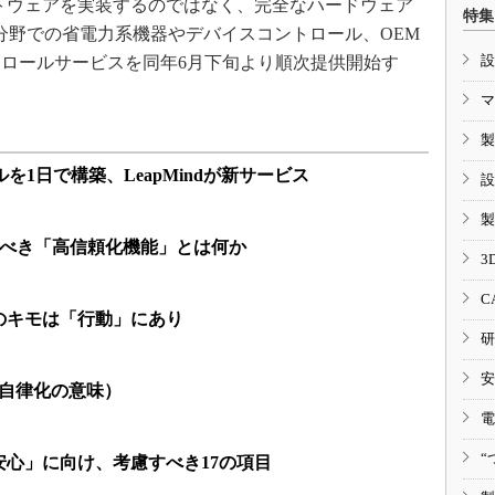
トウェアを実装するのではなく、完全なハードウェア
特集
T分野での省電力系機器やデバイスコントロール、OEM
設
ロールサービスを同年6月下旬より順次提供開始す
マ
製
を1日で構築、LeapMindが新サービス
設
製
すべき「高信頼化機能」とは何か
3
C
のキモは「行動」にあり
研
安
（自律化の意味）
電
“
心」に向け、考慮すべき17の項目