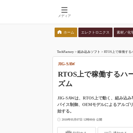
メディア
ホーム
エレクトロニクス
素材／化
検索語を入力してください
TechFactory
>
組み込みソフト
>
RTOS上で稼働する
JIG-SAW
RTOS上で稼働する
ズム
JIG-SAWは、RTOS上で動く、組み
バイス制御、OEMモデルによるアルゴリ
始する。
2018年05月07日 12時00分 公開