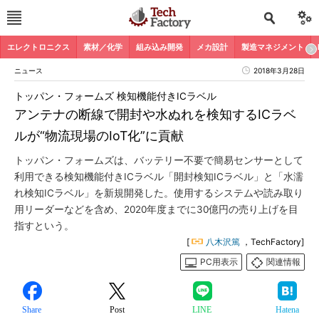
エレクトロニクス
素材／化学
組み込み開発
メカ設計
製造マネジメント
ニュース
2018年3月28日
トッパン・フォームズ 検知機能付きICラベル
アンテナの断線で開封や水ぬれを検知するICラベ
ルが“物流現場のIoT化”に貢献
トッパン・フォームズは、バッテリー不要で簡易センサーとして
利用できる検知機能付きICラベル「開封検知ICラベル」と「水濡
れ検知ICラベル」を新規開発した。使用するシステムや読み取り
用リーダーなどを含め、2020年度までに30億円の売り上げを目
指すという。
[
八木沢篤
，TechFactory]
PC用表示
関連情報
Share
Post
LINE
Hatena