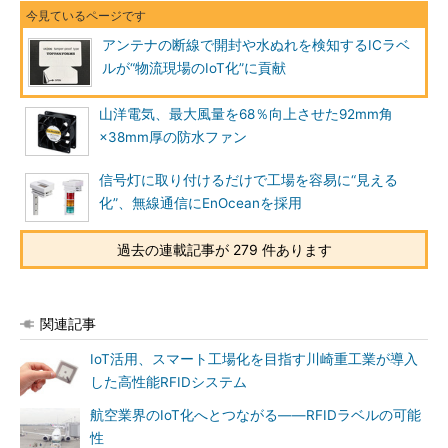
アンテナの断線で開封や水ぬれを検知するICラベ
ルが“物流現場のIoT化”に貢献
山洋電気、最大風量を68％向上させた92mm角
×38mm厚の防水ファン
信号灯に取り付けるだけで工場を容易に“見える
化”、無線通信にEnOceanを採用
過去の連載記事が 279 件あります
関連記事
IoT活用、スマート工場化を目指す川崎重工業が導入
した高性能RFIDシステム
航空業界のIoT化へとつながる――RFIDラベルの可能
性