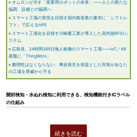
»
オムロンが示す「産業用ロボットの未来」――人との新たな
協調、設備との協調へ
»
スマート工場の実現を目指す国内製造業の要求に「シフトレ
フト」で応えるHPE
»
スマート工場化を目指す川崎重工業が導入した高性能RFIDシ
ステム
»
広島発、24時間365日無人稼働のスマート工場――IoT／AR
基盤に「ThingWorx」
»
脆弱性はなくならない、事故発生を前提とした対策があなた
の工場を脅威から守る
開封検知・水ぬれ検知に利用できる、検知機能付きICラベル
の仕組み
続きを読む