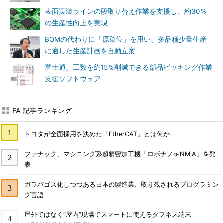
表面実装ラインの段取り替え作業を支援し、約30％
の生産性向上を実現
BOMの代わりに「原単位」を用い、多品種少量生産
に適した生産計画を自動立案
富士通、工数を約15％削減できる部品ピッキング作業
支援ソフトウェア
FA 記事ランキング
トヨタが全面採用を決めた「EtherCAT」とは何か
ファナック、マシニング系超精密加工機「ロボナノα-NMiA」を発
表
ガラパゴス化しつつある日本の製造業、取り残されるプログラミン
グ言語
屋外ではなく“屋内”現場でスマートに使えるタフネス端末