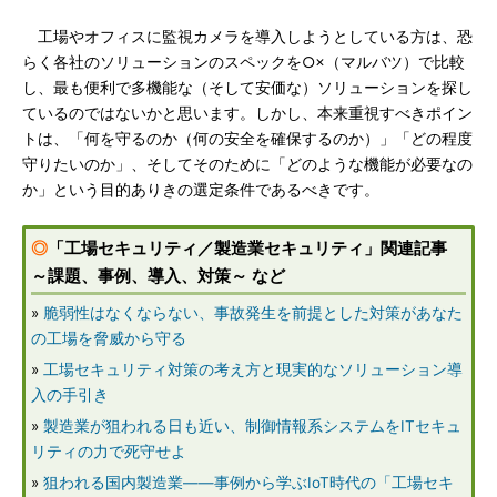
工場やオフィスに監視カメラを導入しようとしている方は、恐
らく各社のソリューションのスペックを○×（マルバツ）で比較
し、最も便利で多機能な（そして安価な）ソリューションを探し
ているのではないかと思います。しかし、本来重視すべきポイン
トは、「何を守るのか（何の安全を確保するのか）」「どの程度
守りたいのか」、そしてそのために「どのような機能が必要なの
か」という目的ありきの選定条件であるべきです。
◎
「工場セキュリティ／製造業セキュリティ」関連記事
～課題、事例、導入、対策～ など
»
脆弱性はなくならない、事故発生を前提とした対策があなた
の工場を脅威から守る
»
工場セキュリティ対策の考え方と現実的なソリューション導
入の手引き
»
製造業が狙われる日も近い、制御情報系システムをITセキュ
リティの力で死守せよ
»
狙われる国内製造業――事例から学ぶIoT時代の「工場セキ