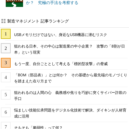
か？ 究極の手法を考察する
製造マネジメント 記事ランキング
USBメモリだけではない、身近なUSB機器に潜むリスク
狙われる日本、その中心は製造業の中小企業？ 攻撃の「8割が日
本」という現実
もう一度、自分ごととして考える「標的型攻撃」の脅威
「BOM（部品表）」とは何か？ その基礎から最先端のモノづくり
を踏まえた在り方まで
狙われるのは人間の心 義務感や焦りを巧妙に突くサイバー詐欺の
手口
悩ましい技能伝承問題をデジタル化技術で解決、ダイキンが人材育
成に活用
そもそも「脆弱性」って何？