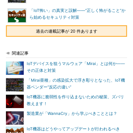
「IoT怖い」の真実と誤解――“正しく怖がること”か
ら始めるセキュリティ対策
過去の連載記事が 20 件あります
関連記事
IoTデバイスを狙うマルウェア「Mirai」とは何か――
その正体と対策
「Mirai亜種」の感染拡大で浮き彫りとなった、IoT機
器ベンダー“反応の違い”
IoT機器に脆弱性を作り込まないための秘策、ズバリ
教えます！
製造業が「WannaCry」から学ぶべきこととは？
IoT機器はどうやってアップデートが行われるべき