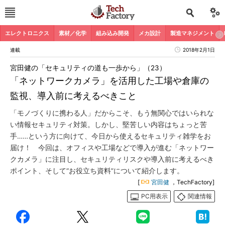
エレクトロニクス
素材／化学
組み込み開発
メカ設計
製造マネジメント
連載
2018年2月1日
宮田健の「セキュリティの道も一歩から」（23）
「ネットワークカメラ」を活用した工場や倉庫の
監視、導入前に考えるべきこと
「モノづくりに携わる人」だからこそ、もう無関心ではいられな
い情報セキュリティ対策。しかし、堅苦しい内容はちょっと苦
手……という方に向けて、今日から使えるセキュリティ雑学をお
届け！ 今回は、オフィスや工場などで導入が進む「ネットワー
クカメラ」に注目し、セキュリティリスクや導入前に考えるべき
ポイント、そして“お役立ち資料”について紹介します。
[
宮田健
，TechFactory]
PC用表示
関連情報