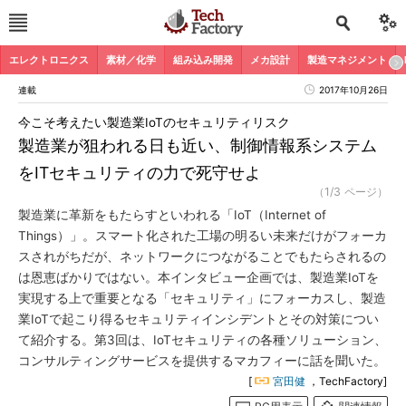
エレクトロニクス
素材／化学
組み込み開発
メカ設計
製造マネジメント
連載
2017年10月26日
今こそ考えたい製造業IoTのセキュリティリスク
製造業が狙われる日も近い、制御情報系システム
をITセキュリティの力で死守せよ
（1/3 ページ）
製造業に革新をもたらすといわれる「IoT（Internet of
Things）」。スマート化された工場の明るい未来だけがフォーカ
スされがちだが、ネットワークにつながることでもたらされるの
は恩恵ばかりではない。本インタビュー企画では、製造業IoTを
実現する上で重要となる「セキュリティ」にフォーカスし、製造
業IoTで起こり得るセキュリティインシデントとその対策につい
て紹介する。第3回は、IoTセキュリティの各種ソリューション、
コンサルティングサービスを提供するマカフィーに話を聞いた。
[
宮田健
，TechFactory]