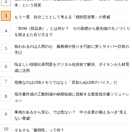
本」という現実
もう一度、自分ごととして考える「標的型攻撃」の脅威
「BOM（部品表）」とは何か？ その基礎から最先端のモノづくり
を踏まえた在り方まで
狙われるのは人間の心 義務感や焦りを巧妙に突くサイバー詐欺の
手口
悩ましい技能伝承問題をデジタル化技術で解決、ダイキンが人材育
成に活用
危険なのはUSBメモリではなく「見知らぬUSBデバイス」だ
指示書作成の工数削減や納期短縮に貢献する製造指示書ソリューシ
ョン
事例があるから安心、では危ない？ 中小企業が備えるべき“見え
ない脅威”
そもそも「脆弱性」って何？