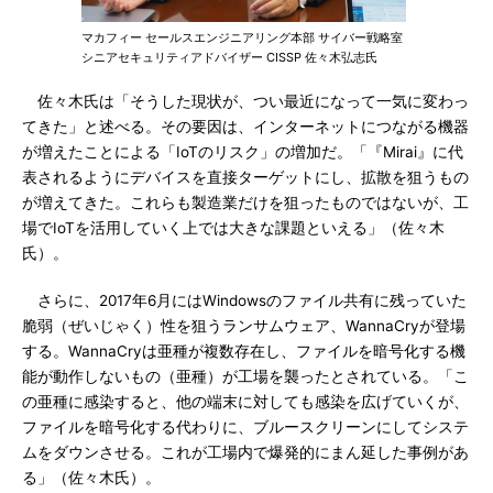
マカフィー セールスエンジニアリング本部 サイバー戦略室
シニアセキュリティアドバイザー CISSP 佐々木弘志氏
佐々木氏は「そうした現状が、つい最近になって一気に変わっ
てきた」と述べる。その要因は、インターネットにつながる機器
が増えたことによる「IoTのリスク」の増加だ。「『Mirai』に代
表されるようにデバイスを直接ターゲットにし、拡散を狙うもの
が増えてきた。これらも製造業だけを狙ったものではないが、工
場でIoTを活用していく上では大きな課題といえる」（佐々木
氏）。
さらに、2017年6月にはWindowsのファイル共有に残っていた
脆弱（ぜいじゃく）性を狙うランサムウェア、WannaCryが登場
する。WannaCryは亜種が複数存在し、ファイルを暗号化する機
能が動作しないもの（亜種）が工場を襲ったとされている。「こ
の亜種に感染すると、他の端末に対しても感染を広げていくが、
ファイルを暗号化する代わりに、ブルースクリーンにしてシステ
ムをダウンさせる。これが工場内で爆発的にまん延した事例があ
る」（佐々木氏）。