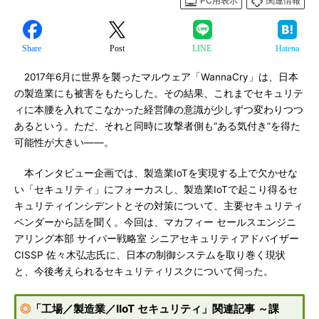
PC用表示
関連情報
Share
Post
LINE
Hatena
2017年6月に世界を襲ったマルウェア「WannaCry」は、日本
の製造業にも被害をもたらした。その結果、これまでセキュリテ
ィに本腰を入れてこなかった経営陣の意識が少しずつ変わりつつ
あるという。ただ、それと同時に攻撃者側も“ある気付き”を得た
可能性が大きい――。
本インタビュー企画では、製造業IoTを実現する上で欠かせな
い「セキュリティ」にフォーカスし、製造業IoTで起こり得るセ
キュリティインシデントとその対策について、主要セキュリティ
ベンダーから話を聞く。今回は、マカフィー セールスエンジニ
アリング本部 サイバー戦略室 シニアセキュリティアドバイザー
CISSP 佐々木弘志氏に、日本の制御システムを取り巻く現状
と、今後考えられるセキュリティリスクについて伺った。
◎
「工場／製造業／IIoT セキュリティ」関連記事 ～課