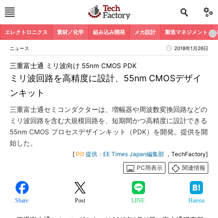
エレクトロニクス
素材／化学
組み込み開発
メカ設計
製造マネジメント
ニュース
2018年1月26日
三重富士通 ミリ波向け 55nm CMOS PDK
ミリ波回路を高精度に設計、55nm CMOSデザイ
ンキット
三重富士通セミコンダクターは、増幅器や周波数変換回路などの
ミリ波回路を含む大規模回路を、短期間かつ高精度に設計できる
55nm CMOS プロセスデザインキット（PDK）を開発。提供を開
始した。
[
提供：EE Times Japan編集部
，TechFactory]
PC用表示
関連情報
Share
Post
LINE
Hatena