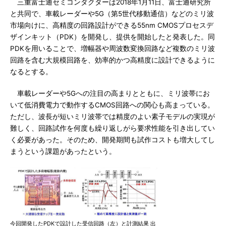
三重富士通セミコンダクターは2018年1月11日、富士通研究所
と共同で、車載レーダーや5G（第5世代移動通信）などのミリ波
市場向けに、高精度の回路設計ができる55nm CMOSプロセスデ
ザインキット（PDK）を開発し、提供を開始したと発表した。同
PDKを用いることで、増幅器や周波数変換回路など複数のミリ波
回路を含む大規模回路を、効率的かつ高精度に設計できるように
なるとする。
車載レーダーや5Gへの注目の高まりとともに、ミリ波帯にお
いて低消費電力で動作するCMOS回路への関心も高まっている。
ただし、波長が短いミリ波帯では精度のよい素子モデルの実現が
難しく、回路試作を何度も繰り返しがら要求性能を引き出してい
く必要があった。そのため、開発期間も試作コストも増大してし
まうという課題があったという。
今回開発したPDKで設計した受信回路（左）と計測結果 出