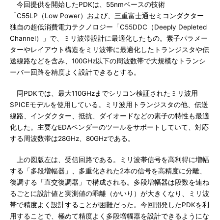
今回提供を開始したPDKは、55nmベースの技術
「C55LP（Low Power）および、三重富士通セミコンダクター
独自の超低消費電力テクノロジー「C55DDC（Deeply Depleted
Channel）」で、ミリ波帯設計に最適化したもの。素子パラメー
ターやレイアウト構造をミリ波帯に最適化したトランジスタや伝
送線路などを含み、100GHz以下の周波数帯で大規模なトランシ
ーバー回路を精度よく設計できるとする。
同PDKでは、最大110GHzまでシリコン検証されたミリ波用
SPICEモデルを使用している。ミリ波用トランジスタの他、伝送
線路、インダクター、抵抗、ダイオードなどの素子の特性も最適
化した。主要なEDAベンダーのツールをサポートしていて、対応
する周波数帯は28GHz、80GHzである。
上の図版左は、受信回路である。ミリ波帯信号を高利得に増幅
する「多段増幅器」、多重化された2本の信号を高精度に分離、
復調する「直交復調器」で構成される。多段増幅器は段数を連ね
るごとに設計値と実測値の乖離（かいり）が大きくなり、ミリ波
帯で精度よく設計することが困難だった。今回開発したPDKを利
用することで、極めて精度よく多段増幅器を設計できるようにな