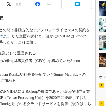
見る
Share
収
VIDIAとの間で非独占的なテクノロジーライセンスの契約を
された
。ただ文面を読むと、確かにNVIDIAはGroqの
enseを入手したが、これに加え
立企業として運営される
社の最高財務責任者（CFO）を務めていたSimon
than Ross氏や社長を務めていたSunny Madra氏らの
ホワ
IAに加わる
VIDIAによるGroqの買収である。Groqが独立企業
sor Processing Unit）を2020年に発表しており
Cloudと呼ばれるクラウドサービスを提供（現在はこち