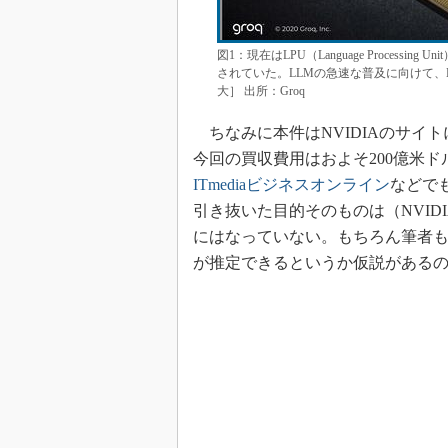
図1：現在はLPU（Language Processing 
されていた。LLMの急速な普及に向けて、
大］ 出所：Groq
ちなみに本件はNVIDIAのサイ
今回の買収費用はおよそ200億米
ITmediaビジネスオンライン
などでも
引き抜いた目的そのものは（NVI
にはなっていない。もちろん筆者
が推定できるというか仮説がある