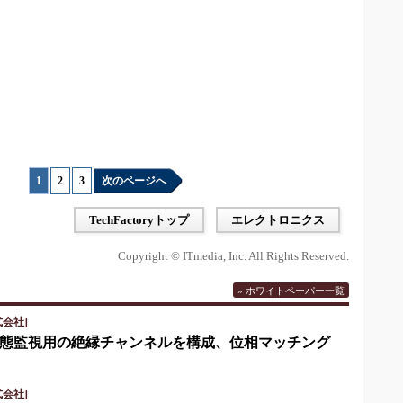
1
|
2
|
3
次のページへ
TechFactoryトップ
エレクトロニクス
Copyright © ITmedia, Inc. All Rights Reserved.
» ホワイトペーパー一覧
会社]
eで状態監視用の絶縁チャンネルを構成、位相マッチング
会社]