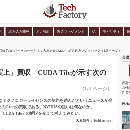
学
組み込み開発
メカ設計
製造マネジメント
FA
モビリティ
並び順：
コンテン
CUDA Tileが示す次の一手とは：大原雄介のエレ・組み込みプレイバック（1/3 ページ）
会員
事実上」買収 CUDA Tileが示す次の
豊富
の検
（1/3 ページ）
きま
非独占的なテクノロジーライセンスの契約を結んだというニュースが発
Pick
のGroqの買収である。NVIDIAの狙いは何なのか。
CUDA Tile」の解説を交えて考えてみたい。
[
大原雄介
，
TechFactory
]