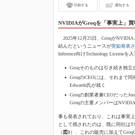
印刷する
通知する
NVIDIAがGroqを「事実上」買
2025年12月25日、GroqがN
結んだというニュースが
突如発表
Inference向けTechnology Lic
Groqそのものは引き続き独
GroqのCEOには、それまで同
Edwards氏が就く
Groqの創業者兼CEOだったJona
Groqの主要メンバーはNVID
事も発表されており、これは事実上のN
として残されたのは、既に同社はTSP（Ten
（
図1
）、これの販売に加えてGroq