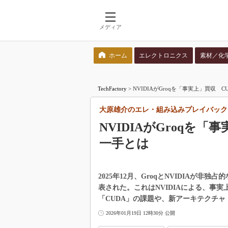
メディア
ホーム
エレクトロニクス
素材／化
検索語を入力してください
TechFactory
>
NVIDIAがGroqを「事実上」買収 
大原雄介のエレ・組み込みプレイバック
NVIDIAがGroqを「
一手とは
2025年12月、GroqとNVIDIAが
表された。これはNVIDIAによる、事実上
「CUDA」の課題や、新アーキテクチャ「
2026年01月19日 12時30分 公開