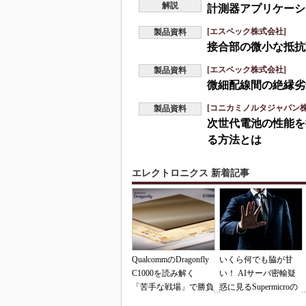
解説
計測器アプリケーシ
[エスペック株式会社]
製品資料
接合部の微小な抵抗
[エスペック株式会社]
製品資料
微細配線間の絶縁劣
[コニカミノルタジャパン株
製品資料
次世代電池の性能を
る方法とは
エレクトロニクス 新着記事
QualcommのDragonfly
いくら何でも脇が甘
C1000を読み解く
い！ AIサーバ密輸疑
「苦手な戦場」で勝負
惑に見るSupermicroの
できるのか
「やらかし体質」