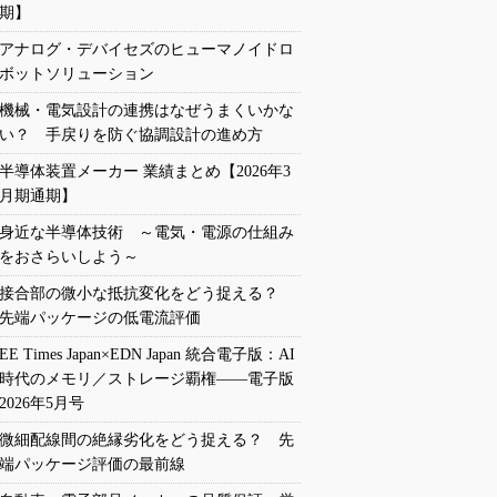
期】
アナログ・デバイセズのヒューマノイドロ
ボットソリューション
機械・電気設計の連携はなぜうまくいかな
い？ 手戻りを防ぐ協調設計の進め方
半導体装置メーカー 業績まとめ【2026年3
月期通期】
身近な半導体技術 ～電気・電源の仕組み
をおさらいしよう～
接合部の微小な抵抗変化をどう捉える？
先端パッケージの低電流評価
EE Times Japan×EDN Japan 統合電子版：AI
時代のメモリ／ストレージ覇権――電子版
2026年5月号
微細配線間の絶縁劣化をどう捉える？ 先
端パッケージ評価の最前線