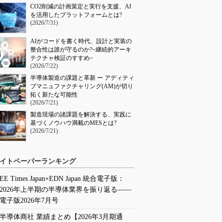
CO2削減の計画策定と実行を支援、AI
を活用したプラットフォームとは?
(2026/7/31)
AIがコードを書く時代、設計と実装の
整合性は誰が守るのか?~継続的アーキ
テクチャ検証のすすめ~
(2026/7/22)
半導体製造の課題と革新 ー アディティ
ブマニュファクチャリング(AM)が切り
拓く新たな可能性
(2026/7/21)
製造現場の諸課題を解決する、実践に
基づくノウハウ満載のMESとは?
(2026/7/21)
イトペーパーランキング
EE Times Japan×EDN Japan 統合電子版：
2026年上半期の半導体業界を振り返る――
電子版2026年7月号
半導体商社 業績まとめ【2026年3月期通