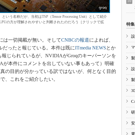
Unit）という名称だが、当初はTSP（Tensor Processing Unit）として紹介
LPUの方が理解されやすいと判断されたのだろう［クリックで拡
特集
設
トには一切掲載が無い。そして
CNBCの報道
によれば、
マ
ドルだったと報じている。本件は既に
ITmedia NEWS
とか
報じられているが、NVIDIAがGroqのキーパーソンを
製
DIAが本件にコメントを出していない事もあって）明確
設
も真の目的が分かっている訳ではないが、何となく目的
ので、これをご紹介したい。
製
3
C
研
安
電