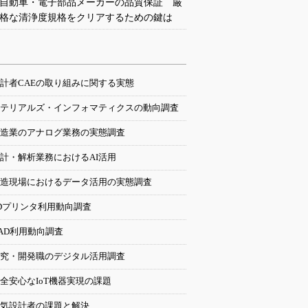
自動車・電子部品メーカーの品質保証 厳
格な清浄度規格をクリアするための鍵は
計者CAEの取り組みに関する実態
テリアルズ・インフォマティクスの動向調査
造業のアナログ業務の実態調査
計・解析業務におけるAI活用
造現場におけるデータ活用の実態調査
Dプリンタ利用動向調査
AD利用動向調査
究・開発職のデジタル活用調査
全安心なIoT機器実現の課題
気設計者の課題と解決