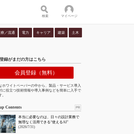
検索
マイページ
医療／流通
電力
キャリア
建築
土木
ツ：
登録がまだの方はこちら
会員登録（無料）
なホワイトペーパーの中から、製品・サービス導入
討に役立つ技術情報や導入事例などを簡単に入手で
す。
up Contents
PR
本当に必要なのは、日々の設計業務で
無理なく活用できる“使えるAI”
(2026/7/31)