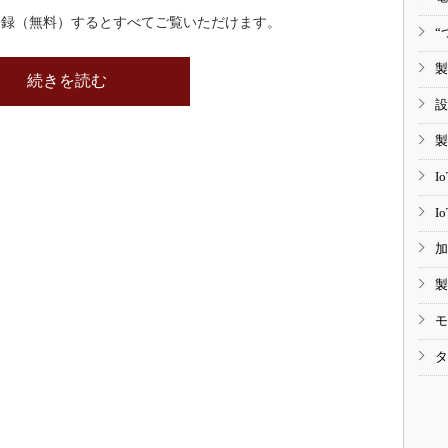
登録（無料）するとすべてご覧いただけます。
“
製
続きを読む
設
製
I
I
加
製
モ
タ