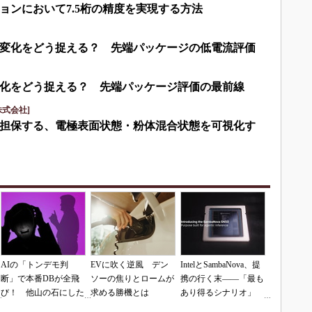
ョンにおいて7.5桁の精度を実現する方法
変化をどう捉える？ 先端パッケージの低電流評価
化をどう捉える？ 先端パッケージ評価の最前線
式会社]
担保する、電極表面状態・粉体混合状態を可視化す
AIの「トンデモ判
EVに吹く逆風 デン
IntelとSambaNova、提
断」で本番DBが全飛
ソーの焦りとロームが
携の行く末――「最も
び！ 他山の石にした
求める勝機とは
あり得るシナリオ」
いAIコーディングの
は？