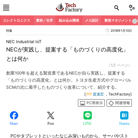
エレクトロニクス
素材／化学
組み込み開発
メカ設計
製造マネジメント
特集
2018年1月10日
NEC Industrial IoT
NECが実践し、提案する「ものづくりの高度化」
とは何か
（1/2 ページ）
創業100年を超える製造業であるNECが自ら実践し、提案する
「ものづくりの高度化」とは何か。トヨタ生産方式やグローバル
SCMの次に着手したものづくり改革について、紹介する。
[
渡邊宏
，TechFactory]
PC用表示
関連情報
Share
Post
LINE
Hatena
PCやタブレットといったなじみ深いものから、サーバやスト