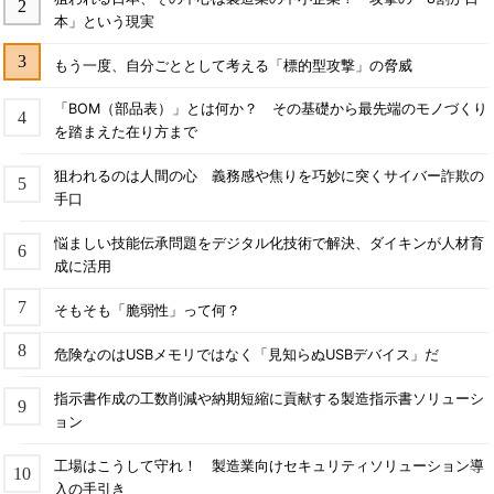
本」という現実
もう一度、自分ごととして考える「標的型攻撃」の脅威
「BOM（部品表）」とは何か？ その基礎から最先端のモノづくり
を踏まえた在り方まで
狙われるのは人間の心 義務感や焦りを巧妙に突くサイバー詐欺の
手口
悩ましい技能伝承問題をデジタル化技術で解決、ダイキンが人材育
成に活用
そもそも「脆弱性」って何？
危険なのはUSBメモリではなく「見知らぬUSBデバイス」だ
指示書作成の工数削減や納期短縮に貢献する製造指示書ソリューシ
ョン
工場はこうして守れ！ 製造業向けセキュリティソリューション導
入の手引き