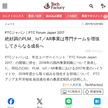
エレクトロニクス
素材／化学
組み込み開発
メカ設計
製造マネジメント
ニュース
2017年12月19日
PTCジャパン｜PTC Forum Japan 2017
絶好調のPLM、IoT／AR事業は専門チームを増強
してさらなる成長へ
（1/2 ページ）
PTCジャパンは、年次ユーザーイベント「PTC Forum Japan
2017」の開催に併せ、2018年の国内事業戦略について発表し
た。同社のCAD、PLM、IoT／AR事業における2017年度のハイラ
イトや、2018年度から取り組みを強化する領域について、PTC
アジア太平洋地域 統括責任者の桑原宏昭氏が説明した。
[
八木沢篤
，TechFactory]
PC用表示
関連情報
Share
Post
LINE
Hatena