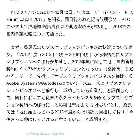
PTCジャパンは2017年12月12日、年次ユーザーイベント「PTC
Forum Japan 2017」を開催。同日行われた記者説明会で、PTC
アジア太平洋地域 統括責任者の桑原宏昭氏が登壇し、2018年の
国内事業戦略について語った。
まず、桑原氏はサブスクリプションビジネスの状況について言
及。「2016年度（2015年10月～2016年9月）から本格的にサブス
クリプションへの移行が加速し、2017年度に関しては、国内新規
契約のうち78％がサブスクリプションとなった」（桑原氏）と述
べる。そして、先行してサブスクリプションビジネスを展開する
Adobe SystemsやAutodeskについて「スムーズにサブスクリプ
ションビジネスへと移行し、成功している企業だ」と評価した上
で、同社においても従来の永久ライセンス契約からサブスクリプ
ション契約への移行による影響は想定よりも“小さい”とし、桑原
氏は「既に始まっている2018年度からは順調に回復しており、今
後さらに伸ばしていけると考えている」と説明する。