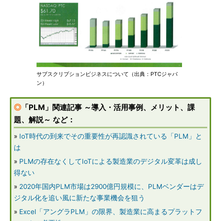
サブスクリプションビジネスについて（出典：PTCジャパ
ン）
◎
「PLM」関連記事 ～導入・活用事例、メリット、課
題、解説～ など：
»
IoT時代の到来でその重要性が再認識されている「PLM」と
は
»
PLMの存在なくしてIoTによる製造業のデジタル変革は成し
得ない
»
2020年国内PLM市場は2900億円規模に、PLMベンダーはデ
ジタル化を追い風に新たな事業機会を狙う
»
Excel「アングラPLM」の限界、製造業に高まるプラットフ