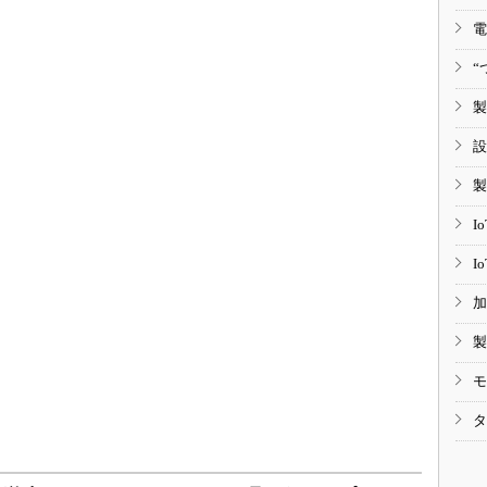
電
“
製
設
製
I
I
加
製
モ
タ