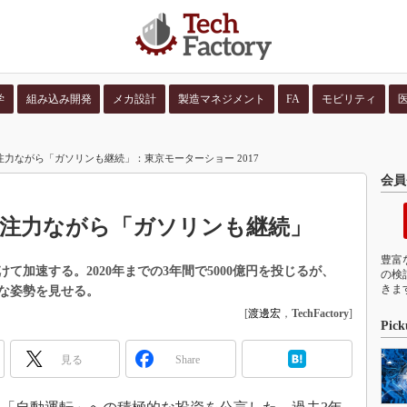
学
組み込み開発
メカ設計
製造マネジメント
FA
モビリティ
並び順：
コンテン
注力ながら「ガソリンも継続」：東京モーターショー 2017
会員
V注力ながら「ガソリンも継続」
豊富
加速する。2020年までの3年間で5000億円を投じるが、
の検
きま
な姿勢を見せる。
[
渡邊宏
，
TechFactory
]
Pick
見る
Share