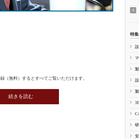
特集
設
マ
製
登録（無料）するとすべてご覧いただけます。
設
製
続きを読む
3
C
研
安