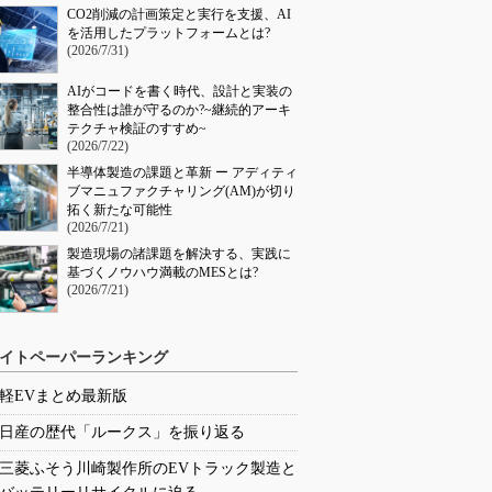
CO2削減の計画策定と実行を支援、AI
を活用したプラットフォームとは?
(2026/7/31)
AIがコードを書く時代、設計と実装の
整合性は誰が守るのか?~継続的アーキ
テクチャ検証のすすめ~
(2026/7/22)
半導体製造の課題と革新 ー アディティ
ブマニュファクチャリング(AM)が切り
拓く新たな可能性
(2026/7/21)
製造現場の諸課題を解決する、実践に
基づくノウハウ満載のMESとは?
(2026/7/21)
イトペーパーランキング
軽EVまとめ最新版
日産の歴代「ルークス」を振り返る
三菱ふそう川崎製作所のEVトラック製造と