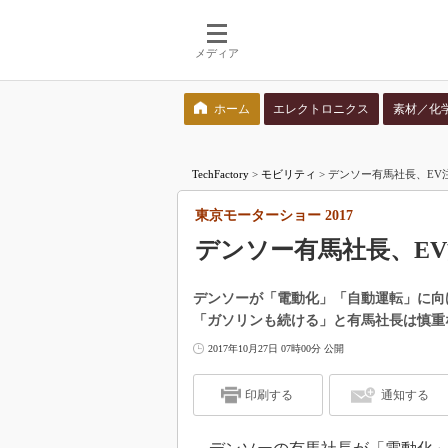
メディア
ホーム
エレクトロニクス
素材／化
検索語を入力してください
TechFactory
>
モビリティ
>
デンソー有馬社長、EV
東京モーターショー 2017
デンソー有馬社長、E
デンソーが「電動化」「自動運転」に向けて
「ガソリンも続ける」と有馬社長は慎重
2017年10月27日 07時00分 公開
印刷する
通知する