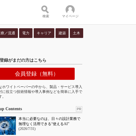
検索
マイページ
医療／流通
電力
キャリア
建築
土木
ツ：
登録がまだの方はこちら
会員登録（無料）
なホワイトペーパーの中から、製品・サービス導入
討に役立つ技術情報や導入事例などを簡単に入手で
す。
up Contents
PR
本当に必要なのは、日々の設計業務で
無理なく活用できる“使えるAI”
(2026/7/31)