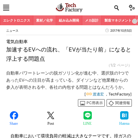
エレクトロニクス
素材／化学
組み込み開発
メカ設計
製造マネジメント
ニュース
2017年10月5日
電気自動車
加速するEVへの流れ、「EVが当たり前」になると
浮上する問題点
（1/2 ページ）
自動車パワートレーンの脱ガソリン化が進む中、選択肢の1つで
あったEVへの注目が高まっている。ダイソンなど他業種からの
参入が表明される中、各社の内包する問題とはなんだろうか。
[
渡邊宏
，TechFactory]
PC用表示
関連情報
Share
Post
LINE
Hatena
自動車において環境負荷の軽減は大きなテーマです。排ガスの