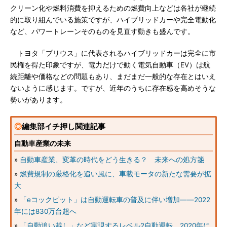
クリーン化や燃料消費を抑えるための燃費向上などは各社が継続
的に取り組んでいる施策ですが、ハイブリッドカーや完全電動化
など、パワートレーンそのものを見直す動きも盛んです。
トヨタ「プリウス」に代表されるハイブリッドカーは完全に市
民権を得た印象ですが、電力だけで動く電気自動車（EV）は航
続距離や価格などの問題もあり、まだまだ一般的な存在とはいえ
ないように感じます。ですが、近年のうちに存在感を高めそうな
勢いがあります。
◎
編集部イチ押し関連記事
自動車産業の未来
»
自動車産業、変革の時代をどう生きる？ 未来への処方箋
»
燃費規制の厳格化を追い風に、車載モータの新たな需要が拡
大
»
「eコックピット」は自動運転車の普及に伴い増加――2022
年には830万台超へ
»
「自動追い越し」など実現するレベル2自動運転、2020年に