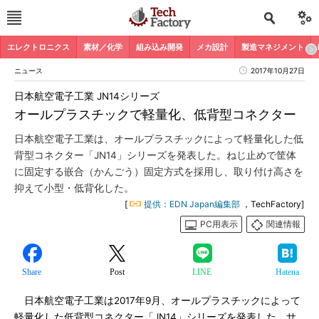
エレクトロニクス
素材／化学
組み込み開発
メカ設計
製造マネジメント
ニュース
2017年10月27日
日本航空電子工業 JN14シリーズ
オールプラスチックで軽量化、低背型コネクター
日本航空電子工業は、オールプラスチックによって軽量化した低
背型コネクター「JN14」シリーズを発表した。ねじ止めで筐体
に固定する嵌合（かんごう）固定方式を採用し、取り付け高さを
抑えて小型・低背化した。
[
提供：EDN Japan編集部
，TechFactory]
PC用表示
関連情報
Share
Post
LINE
Hatena
日本航空電子工業は2017年9月、オールプラスチックによって
軽量化した低背型コネクター「JN14」シリーズを発表した。サ