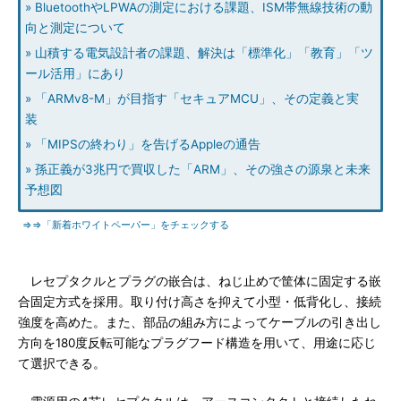
» BluetoothやLPWAの測定における課題、ISM帯無線技術の動
向と測定について
» 山積する電気設計者の課題、解決は「標準化」「教育」「ツ
ール活用」にあり
» 「ARMv8-M」が目指す「セキュアMCU」、その定義と実
装
» 「MIPSの終わり」を告げるAppleの通告
» 孫正義が3兆円で買収した「ARM」、その強さの源泉と未来
予想図
⇒⇒「新着ホワイトペーパー」をチェックする
レセプタクルとプラグの嵌合は、ねじ止めで筐体に固定する嵌
合固定方式を採用。取り付け高さを抑えて小型・低背化し、接続
強度を高めた。また、部品の組み方によってケーブルの引き出し
方向を180度反転可能なプラグフード構造を用いて、用途に応じ
て選択できる。