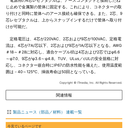
電源用の4芯レセプタクルは、アースコンタクトと接続したね
じ止めで金属製の筐体に固定する。これにより、コネクターの取
り付けと同時に筐体へのアース接続も確保できる。また、2芯、9
芯レセプタクルは、上からスナップインするだけで筐体へ取り付
けが可能だ。
定格電圧は、4芯が220VAC、2芯および9芯が100VAC。定格電
流は、4芯が7A/芯以下、2芯および9芯が1A/芯以下となる。AWG
＃18～＃28に対応し、適合ケーブル径は4芯および2芯ではφ6.6
～φ7.0、9芯がφ3.6～φ4.8。TUV、ULus／cULの安全規格に対
応し、コネクター嵌合時にIP67の防水性能を備えた。使用温度範
囲は－40～125℃、挿抜寿命は50回となっている。
Copyright © ITmedia, Inc. All Rights Reserved.
関連情報
製品ニュース（部品／材料） 連載一覧