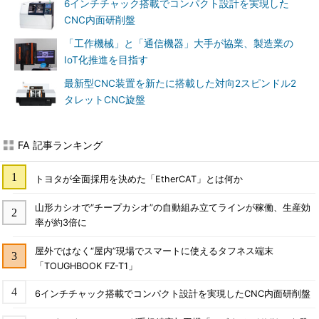
6インチチャック搭載でコンパクト設計を実現した
CNC内面研削盤
「工作機械」と「通信機器」大手が協業、製造業の
IoT化推進を目指す
最新型CNC装置を新たに搭載した対向2スピンドル2
タレットCNC旋盤
FA 記事ランキング
トヨタが全面採用を決めた「EtherCAT」とは何か
山形カシオで“チープカシオ”の自動組み立てラインが稼働、生産効
率が約3倍に
屋外ではなく“屋内”現場でスマートに使えるタフネス端末
「TOUGHBOOK FZ-T1」
6インチチャック搭載でコンパクト設計を実現したCNC内面研削盤