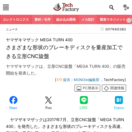
エレクトロニクス
素材／化学
組み込み開発
メカ設計
製造マネジメント
ニュース
2017年8月28日
ヤマザキマザック MEGA TURN 400
さまざまな形状のブレーキディスクを量産加工で
きる立形CNC旋盤
ヤマザキマザックは、立形CNC旋盤「MEGA TURN 400」の販売
開始を発表した。
[
提供：MONOist編集部
，TechFactory]
PC用表示
関連情報
Share
Post
LINE
Hatena
ヤマザキマザックは2017年7月、立形CNC旋盤「MEGA TURN
400」を発売した。さまざまな形状のブレーキディスクを高速、