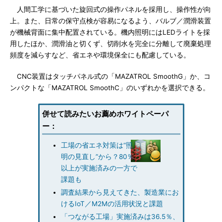
人間工学に基づいた旋回式の操作パネルを採用し、操作性が向
上。また、日常の保守点検が容易になるよう、バルブ／潤滑装置
が機械背面に集中配置されている。機内照明にはLEDライトを採
用したほか、潤滑油と切くず、切削水を完全に分離して廃棄処理
頻度を減らすなど、省エネや環境保全にも配慮している。
CNC装置はタッチパネル式の「MAZATROL SmoothG」か、コ
ンパクトな「MAZATROL SmoothC」のいずれかを選択できる。
併せて読みたいお薦めホワイトペーパ
ー：
工場の省エネ対策は“照
明の見直し”から？80％
以上が実施済みの一方で
課題も
調査結果から見えてきた、製造業にお
けるIoT／M2Mの活用状況と課題
「つながる工場」実施済みは36.5％、