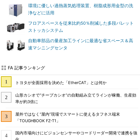
環境に優しい過熱蒸気処理装置、樹脂成形用金型の洗
浄などに活用
フロアスペースを従来比約50％削減した多段パレット
ストッカシステム
自動車部品の量産加工ラインに最適な省スペース＆高
速マシニングセンタ
FA 記事ランキング
トヨタが全面採用を決めた「EtherCAT」とは何か
山形カシオで“チープカシオ”の自動組み立てラインが稼働、生産効
率が約3倍に
屋外ではなく“屋内”現場でスマートに使えるタフネス端末
「TOUGHBOOK FZ-T1」
国内市場向けにビジョンセンサーやコードリーダー開発で連携を強
化