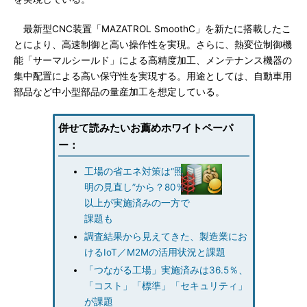
最新型CNC装置「MAZATROL SmoothC」を新たに搭載したこ
とにより、高速制御と高い操作性を実現。さらに、熱変位制御機
能「サーマルシールド」による高精度加工、メンテナンス機器の
集中配置による高い保守性を実現する。用途としては、自動車用
部品など中小型部品の量産加工を想定している。
併せて読みたいお薦めホワイトペーパ
ー：
工場の省エネ対策は“照
明の見直し”から？80％
以上が実施済みの一方で
課題も
調査結果から見えてきた、製造業にお
けるIoT／M2Mの活用状況と課題
「つながる工場」実施済みは36.5％、
「コスト」「標準」「セキュリティ」
が課題