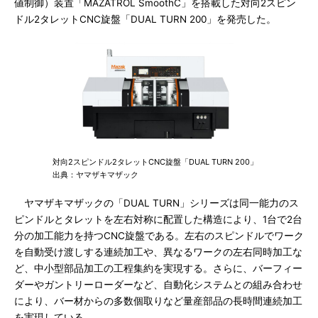
値制御）装置「MAZATROL SmoothC」を搭載した対向2スピン
ドル2タレットCNC旋盤「DUAL TURN 200」を発売した。
対向2スピンドル2タレットCNC旋盤「DUAL TURN 200」
出典：ヤマザキマザック
ヤマザキマザックの「DUAL TURN」シリーズは同一能力のス
ピンドルとタレットを左右対称に配置した構造により、1台で2台
分の加工能力を持つCNC旋盤である。左右のスピンドルでワーク
を自動受け渡しする連続加工や、異なるワークの左右同時加工な
ど、中小型部品加工の工程集約を実現する。さらに、バーフィー
ダーやガントリーローダーなど、自動化システムとの組み合わせ
により、バー材からの多数個取りなど量産部品の長時間連続加工
を実現している。