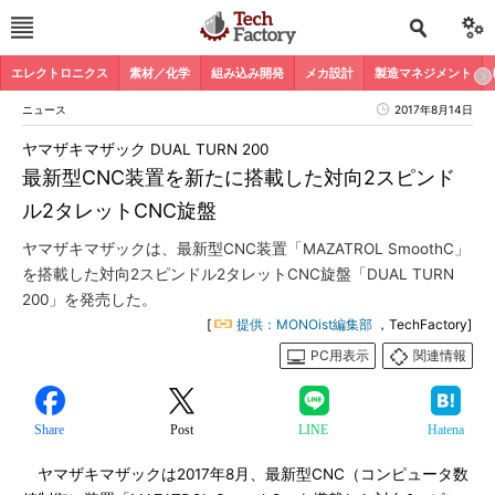
エレクトロニクス
素材／化学
組み込み開発
メカ設計
製造マネジメント
ニュース
2017年8月14日
ヤマザキマザック DUAL TURN 200
最新型CNC装置を新たに搭載した対向2スピンド
ル2タレットCNC旋盤
ヤマザキマザックは、最新型CNC装置「MAZATROL SmoothC」
を搭載した対向2スピンドル2タレットCNC旋盤「DUAL TURN
200」を発売した。
[
提供：MONOist編集部
，TechFactory]
PC用表示
関連情報
Share
Post
LINE
Hatena
ヤマザキマザックは2017年8月、最新型CNC（コンピュータ数