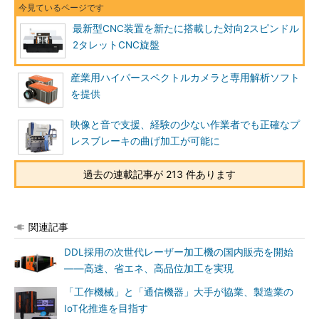
最新型CNC装置を新たに搭載した対向2スピンドル
2タレットCNC旋盤
産業用ハイパースペクトルカメラと専用解析ソフト
を提供
映像と音で支援、経験の少ない作業者でも正確なプ
レスブレーキの曲げ加工が可能に
過去の連載記事が 213 件あります
関連記事
DDL採用の次世代レーザー加工機の国内販売を開始
――高速、省エネ、高品位加工を実現
「工作機械」と「通信機器」大手が協業、製造業の
IoT化推進を目指す