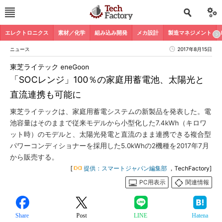
エレクトロニクス
素材／化学
組み込み開発
メカ設計
製造マネジメント
ニュース
2017年8月15日
東芝ライテック eneGoon
「SOCレンジ」100％の家庭用蓄電池、太陽光と
直流連携も可能に
東芝ライテックは、家庭用蓄電システムの新製品を発表した。電
池容量はそのままで従来モデルから小型化した7.4kWh（キロワ
ット時）のモデルと、太陽光発電と直流のまま連携できる複合型
パワーコンディショナーを採用した5.0kWhの2機種を2017年7月
から販売する。
[
提供：スマートジャパン編集部
，TechFactory]
PC用表示
関連情報
Share
Post
LINE
Hatena