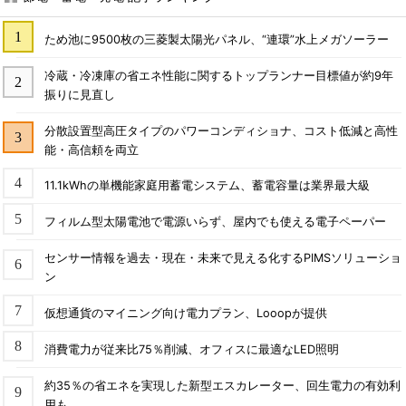
ため池に9500枚の三菱製太陽光パネル、“連環”水上メガソーラー
冷蔵・冷凍庫の省エネ性能に関するトップランナー目標値が約9年
振りに見直し
分散設置型高圧タイプのパワーコンディショナ、コスト低減と高性
能・高信頼を両立
11.1kWhの単機能家庭用蓄電システム、蓄電容量は業界最大級
フィルム型太陽電池で電源いらず、屋内でも使える電子ペーパー
センサー情報を過去・現在・未来で見える化するPIMSソリューショ
ン
仮想通貨のマイニング向け電力プラン、Looopが提供
消費電力が従来比75％削減、オフィスに最適なLED照明
約35％の省エネを実現した新型エスカレーター、回生電力の有効利
用も