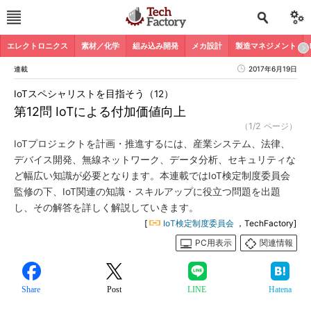
エレクトロニクス
素材／化学
組み込み開発
メカ設計
製造マネジメント
連載
2017年6月19日
IoTスペシャリストを目指そう（12）
第12問 IoTによる付加価値向上
（1/2 ページ）
IoTプロジェクトを計画・推進するには、産業システム、法律、
デバイス開発、無線ネットワーク、データ分析、セキュリティな
ど幅広い知識が必要となります。本連載ではIoT検定制度委員会
監修の下、IoT関連の知識・スキルアップに役立つ問題を出題
し、その解答を詳しく解説していきます。
[
IoT検定制度委員会
，TechFactory]
PC用表示
関連情報
Share
Post
LINE
Hatena