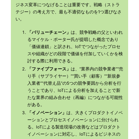
ジネス変革につなげることは重要です。戦略（ストラ
テジー）の考え方で、最も不適切なものを1つ選びなさ
い。
「バリューチェーン」
は、競争戦略の父といわれ
るマイケル・ポーター氏が提唱した概念であり
「価値連鎖」と訳され、IoTでつながったプロセ
スや組織がどの段階で価値を付加していくかを検
討する際に利用できる。
「ファイブフォース」
は、“業界内の競争業者”“売
り手（サプライヤー）”“買い手（顧客）”“新規参
入業者”“代替え品”の5つの競争要因から分析を行
うことであり、IoTによる分析を加えることで新
たな業界の組み合わせ（再編）につながる可能性
がある。
「イノベーション」
は、大きくプロダクトイノベ
ーションとプロセスイノベーションに分けられ
る。IoTによる製造現場の改善などはプロダクト
イノベーションに対応し、IoTによるビジネスの