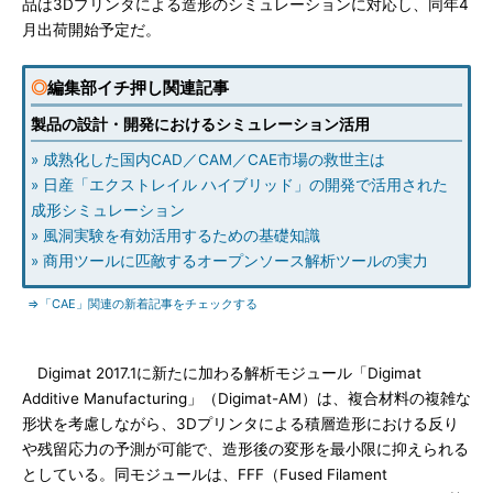
品は3Dプリンタによる造形のシミュレーションに対応し、同年4
月出荷開始予定だ。
◎
編集部イチ押し関連記事
製品の設計・開発におけるシミュレーション活用
» 成熟化した国内CAD／CAM／CAE市場の救世主は
» 日産「エクストレイル ハイブリッド」の開発で活用された
成形シミュレーション
» 風洞実験を有効活用するための基礎知識
» 商用ツールに匹敵するオープンソース解析ツールの実力
⇒「CAE」関連の新着記事をチェックする
Digimat 2017.1に新たに加わる解析モジュール「Digimat
Additive Manufacturing」（Digimat-AM）は、複合材料の複雑な
形状を考慮しながら、3Dプリンタによる積層造形における反り
や残留応力の予測が可能で、造形後の変形を最小限に抑えられる
としている。同モジュールは、FFF（Fused Filament