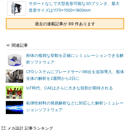
サポートなしで大型造形可能な3Dプリンタ、最大
造形サイズは1170×1500×1800mm
過去の連載記事が 89 件あります
関連記事
粉体の複雑な挙動を正確にシミュレーションできる解
析ソフトウェア
CFDシステムにブレードサーバ96台を追加導入、船体
全体の解析を2週間から2日に
IoT時代、CAEはさらに大きな役割が期待される
粘弾性材料の簡易解析などに対応した解析シミュレー
ションソフトウェア
メカ設計 記事ランキング