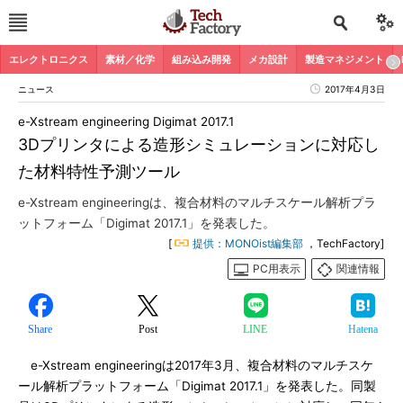
エレクトロニクス
素材／化学
組み込み開発
メカ設計
製造マネジメント
ニュース
2017年4月3日
e-Xstream engineering Digimat 2017.1
3Dプリンタによる造形シミュレーションに対応し
た材料特性予測ツール
e-Xstream engineeringは、複合材料のマルチスケール解析プラ
ットフォーム「Digimat 2017.1」を発表した。
[
提供：MONOist編集部
，TechFactory]
PC用表示
関連情報
Share
Post
LINE
Hatena
e-Xstream engineeringは2017年3月、複合材料のマルチスケ
ール解析プラットフォーム「Digimat 2017.1」を発表した。同製