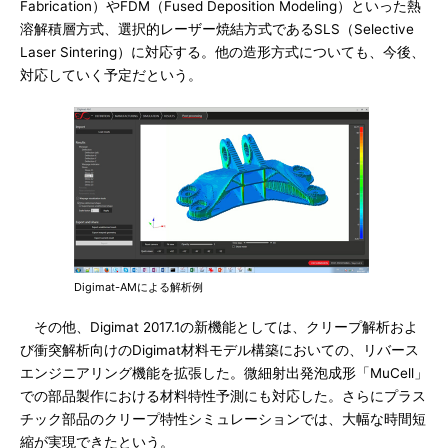
Fabrication）やFDM（Fused Deposition Modeling）といった熱
溶解積層方式、選択的レーザー焼結方式であるSLS（Selective
Laser Sintering）に対応する。他の造形方式についても、今後、
対応していく予定だという。
Digimat-AMによる解析例
その他、Digimat 2017.1の新機能としては、クリープ解析およ
び衝突解析向けのDigimat材料モデル構築においての、リバース
エンジニアリング機能を拡張した。微細射出発泡成形「MuCell」
での部品製作における材料特性予測にも対応した。さらにプラス
チック部品のクリープ特性シミュレーションでは、大幅な時間短
縮が実現できたという。