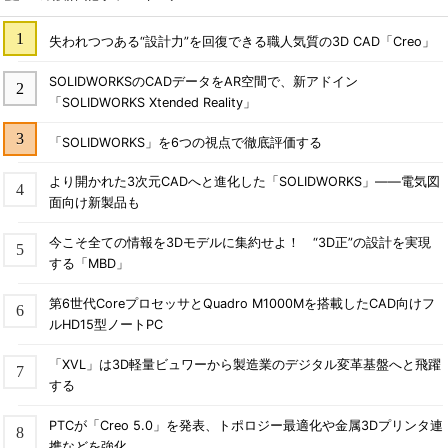
失われつつある“設計力”を回復できる職人気質の3D CAD「Creo」
SOLIDWORKSのCADデータをAR空間で、新アドイン
「SOLIDWORKS Xtended Reality」
「SOLIDWORKS」を6つの視点で徹底評価する
より開かれた3次元CADへと進化した「SOLIDWORKS」――電気図
面向け新製品も
今こそ全ての情報を3Dモデルに集約せよ！ “3D正”の設計を実現
する「MBD」
第6世代CoreプロセッサとQuadro M1000Mを搭載したCAD向けフ
ルHD15型ノートPC
「XVL」は3D軽量ビュワーから製造業のデジタル変革基盤へと飛躍
する
PTCが「Creo 5.0」を発表、トポロジー最適化や金属3Dプリンタ連
携などを強化