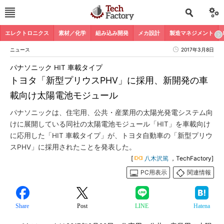
エレクトロニクス
素材／化学
組み込み開発
メカ設計
製造マネジメント
ニュース
2017年3月8日
パナソニック HIT 車載タイプ
トヨタ「新型プリウスPHV」に採用、新開発の車
載向け太陽電池モジュール
パナソニックは、住宅用、公共・産業用の太陽光発電システム向
けに展開している同社の太陽電池モジュール「HIT」を車載向け
に応用した「HIT 車載タイプ」が、トヨタ自動車の「新型プリウ
スPHV」に採用されたことを発表した。
[
八木沢篤
，TechFactory]
PC用表示
関連情報
Share
Post
LINE
Hatena