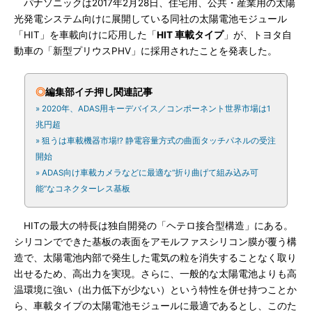
パナソニックは2017年2月28日、住宅用、公共・産業用の太陽
光発電システム向けに展開している同社の太陽電池モジュール
「HIT」を車載向けに応用した「
HIT 車載タイプ
」が、トヨタ自
動車の「新型プリウスPHV」に採用されたことを発表した。
◎
編集部イチ押し関連記事
» 2020年、ADAS用キーデバイス／コンポーネント世界市場は1
兆円超
» 狙うは車載機器市場!? 静電容量方式の曲面タッチパネルの受注
開始
» ADAS向け車載カメラなどに最適な“折り曲げて組み込み可
能”なコネクターレス基板
HITの最大の特長は独自開発の「ヘテロ接合型構造」にある。
シリコンでできた基板の表面をアモルファスシリコン膜が覆う構
造で、太陽電池内部で発生した電気の粒を消失することなく取り
出せるため、高出力を実現。さらに、一般的な太陽電池よりも高
温環境に強い（出力低下が少ない）という特性を併せ持つことか
ら、車載タイプの太陽電池モジュールに最適であるとし、このた