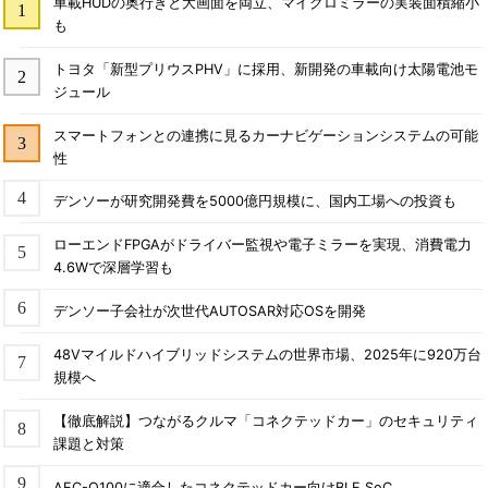
車載HUDの奥行きと大画面を両立、マイクロミラーの実装面積縮小
も
トヨタ「新型プリウスPHV」に採用、新開発の車載向け太陽電池モ
ジュール
スマートフォンとの連携に見るカーナビゲーションシステムの可能
性
デンソーが研究開発費を5000億円規模に、国内工場への投資も
ローエンドFPGAがドライバー監視や電子ミラーを実現、消費電力
4.6Wで深層学習も
デンソー子会社が次世代AUTOSAR対応OSを開発
48Vマイルドハイブリッドシステムの世界市場、2025年に920万台
規模へ
【徹底解説】つながるクルマ「コネクテッドカー」のセキュリティ
課題と対策
AEC-Q100に適合したコネクテッドカー向けBLE SoC