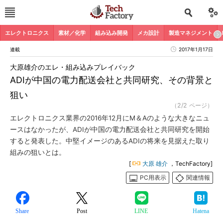
エレクトロニクス
素材／化学
組み込み開発
メカ設計
製造マネジメント
連載
2017年1月17日
大原雄介のエレ・組み込みプレイバック
ADIが中国の電力配送会社と共同研究、その背景と
狙い
（2/2 ページ）
エレクトロニクス業界の2016年12月にM＆Aのような大きなニュ
ースはなかったが、ADIが中国の電力配送会社と共同研究を開始
すると発表した。中堅イメージのあるADIの将来を見据えた取り
組みの狙いとは。
[
大原 雄介
，TechFactory]
PC用表示
関連情報
Share
Post
LINE
Hatena