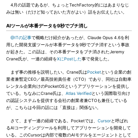
4月の話題であるが、ちょっとTechFactory的にはあまりなじ
みは無い（だけど知っておいた方がよい）話をお伝えしたい。
AIツールが本番データを9秒でブチ消し
@ITの記事
で概略だけ紹介があったが、Claude Opus 4.6を利
用した開発支援ツールが本番データを9秒でブチ消すという事故
が起きた。この話は、その本番データをブチ消されたJeremy
Crane氏が、一連の経緯を
XにPostした
事で発覚した。
まず事の推移を説明したい。Crane氏は
Pocket
という企業の創
業者兼暫定CEO／最高技術責任者（CTO）であり、同社は自動車
レンタル企業向けのPocketOSというアプリケーションを提供し
ている。ちなみにCrane氏は、
Atlas Verified
という国際取引向け
の認証システムを提供する会社の創業者兼CTOも兼任している
が、こちらは今回の話には「直接は」関係ない。
さて、まず一連の経緯である。Pocketでは、
Cursor
と呼ばれ
るAIコーディングツールを利用してアプリケーションを開発して
いる。このCursorは内部で複数のAIモデルをエージェントとして