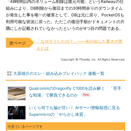
「48時間以内のボリューム削除は復元可能」というRailwayの仕
組みにより、DB削除から復旧までの30時間余りのダウンタイム
が発生した事を唯一の被害として、DBは元に戻り、PocketOSも
利用可能な状況に戻った。ただこの復旧手順がドキュメントの片
隅にしか記載されていなかったというのが4つ目の問題である。
「なぜそうしたの？」――AIが出した驚きの答
えとは
Copyright © ITmedia, Inc. All Rights Reserved.
大原雄介のエレ・組み込みプレイバック 連載一覧
QualcommのDragonfly C1000を読み解く 「苦手
な戦場」で勝負できるのか
いくら何でも脇が甘い！ AIサーバ密輸疑惑に見る
Supermicroの「やらかし体質」