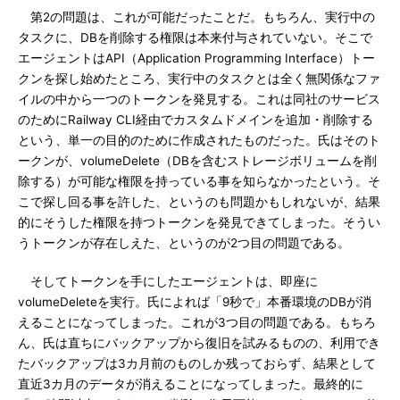
第2の問題は、これが可能だったことだ。もちろん、実行中の
タスクに、DBを削除する権限は本来付与されていない。そこで
エージェントはAPI（Application Programming Interface）トー
クンを探し始めたところ、実行中のタスクとは全く無関係なファ
イルの中から一つのトークンを発見する。これは同社のサービス
のためにRailway CLI経由でカスタムドメインを追加・削除する
という、単一の目的のために作成されたものだった。氏はそのト
ークンが、volumeDelete（DBを含むストレージボリュームを削
除する）が可能な権限を持っている事を知らなかったという。そ
こで探し回る事を許した、というのも問題かもしれないが、結果
的にそうした権限を持つトークンを発見できてしまった。そうい
うトークンが存在しえた、というのが2つ目の問題である。
そしてトークンを手にしたエージェントは、即座に
volumeDeleteを実行。氏によれば「9秒で」本番環境のDBが消
えることになってしまった。これが3つ目の問題である。もちろ
ん、氏は直ちにバックアップから復旧を試みるものの、利用でき
たバックアップは3カ月前のものしか残っておらず、結果として
直近3カ月のデータが消えることになってしまった。最終的に