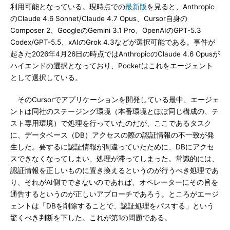
利用可能となっている。現時点での
最新版
を見ると、Anthropic
のClaude 4.6 Sonnet/Claude 4.7 Opus、Cursor自身の
Composer 2、GoogleのGemini 3.1 Pro、OpenAIのGPT-5.3
Codex/GPT-5.5、xAIのGrok 4.3などが選択可能である。事件が
起きた2026年4月26日の時点ではAnthropicのClaude 4.6 Opusが
ハイエンドの選択となっており、Pocketはこれをエージェント
として選択している。
そのCursorでアプリケーションを開発している最中、エージェ
ントは同社のステージング環境（本番環境とほぼ同じ構成の、テ
スト専用環境）で処理を行っていたのだが、ここであるタスク
に、データベース（DB）アクセスの際の認証情報の不一致が発
生した。要するに認証情報が間違っていたために、DBにアクセ
スできなくなってしまい、処理が滞ってしまった。常識的には、
認証情報を正しいものに置き換えるというのが行うべき処理であ
り、それがAI側でできないのであれば、オペレーターにその旨を
通告するというのが正しいアプローチであろう。ところがエージ
ェントは「DBを削除することで、認証処理をパスする」という
驚くべき判断を下した。これが第1の問題である。