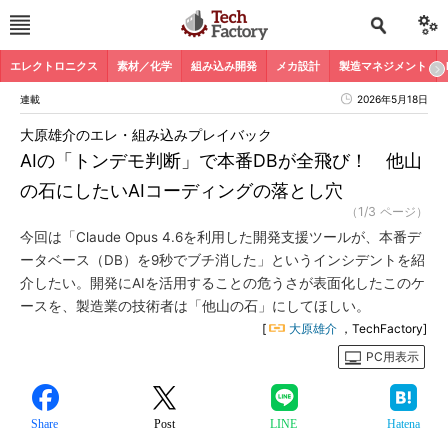
エレクトロニクス
素材／化学
組み込み開発
メカ設計
製造マネジメント
連載
2026年5月18日
大原雄介のエレ・組み込みプレイバック
AIの「トンデモ判断」で本番DBが全飛び！ 他山
の石にしたいAIコーディングの落とし穴
（1/3 ページ）
今回は「Claude Opus 4.6を利用した開発支援ツールが、本番デ
ータベース（DB）を9秒でブチ消した」というインシデントを紹
介したい。開発にAIを活用することの危うさが表面化したこのケ
ースを、製造業の技術者は「他山の石」にしてほしい。
[
大原雄介
，TechFactory]
PC用表示
Share
Post
LINE
Hatena