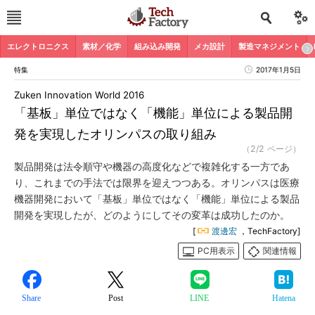
エレクトロニクス
素材／化学
組み込み開発
メカ設計
製造マネジメント
特集
2017年1月5日
Zuken Innovation World 2016
「基板」単位ではなく「機能」単位による製品開
発を実現したオリンパスの取り組み
（2/2 ページ）
製品開発は法令順守や機器の高度化などで複雑化する一方であ
り、これまでの手法では限界を迎えつつある。オリンパスは医療
機器開発において「基板」単位ではなく「機能」単位による製品
開発を実現したが、どのようにしてその変革は成功したのか。
[
渡邊宏
，TechFactory]
PC用表示
関連情報
Share
Post
LINE
Hatena