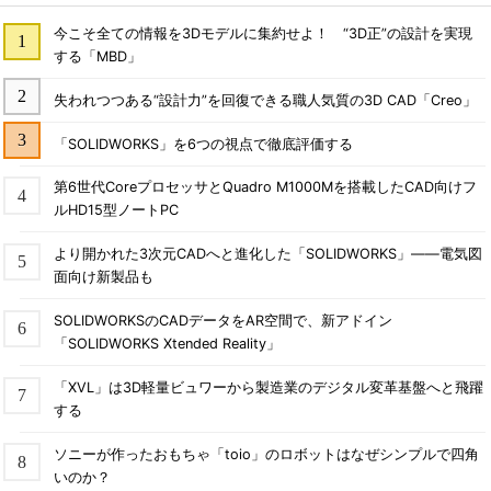
今こそ全ての情報を3Dモデルに集約せよ！ “3D正”の設計を実現
する「MBD」
失われつつある“設計力”を回復できる職人気質の3D CAD「Creo」
「SOLIDWORKS」を6つの視点で徹底評価する
第6世代CoreプロセッサとQuadro M1000Mを搭載したCAD向けフ
ルHD15型ノートPC
より開かれた3次元CADへと進化した「SOLIDWORKS」――電気図
面向け新製品も
SOLIDWORKSのCADデータをAR空間で、新アドイン
「SOLIDWORKS Xtended Reality」
「XVL」は3D軽量ビュワーから製造業のデジタル変革基盤へと飛躍
する
ソニーが作ったおもちゃ「toio」のロボットはなぜシンプルで四角
いのか？