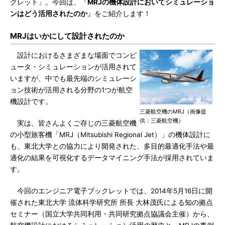
クレット」。今回は、『
MRJの機体設計においてシミュレーショ
ンはどう活用されたのか
』をご紹介します！
MRJはいかにして設計されたのか
設計におけるさまざまな場面でコンピ
ュータ・シミュレーションが活用されて
いますが、中でも最先端のシミュレーシ
ョン技術が活用される分野の1つが航空
機設計です。
三菱航空機のMRJ（画像提
供：三菱航空機）
実は、皆さんよくご存じの三菱航空機
の小型旅客機「MRJ（Mitsubishi Regional Jet）」の機体設計に
も、東北大学との協力により開発された、多目的最適化手法や最
適化の結果を可視化するデータマイニング手法が採用されていま
す。
今回のエンジニア電子ブックレットでは、2014年5月16日に開
催された東北大学 流体科学研究所 所長 大林茂氏による知の拠点
セミナー（国立大学共同利用・共同研究拠点協議会主催）から、