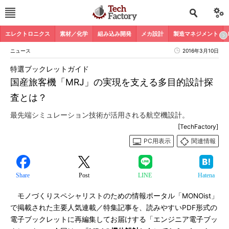
エレクトロニクス
素材／化学
組み込み開発
メカ設計
製造マネジメント
ニュース
2016年3月10日
特選ブックレットガイド
国産旅客機「MRJ」の実現を支える多目的設計探
査とは？
最先端シミュレーション技術が活用される航空機設計。
[TechFactory]
PC用表示
関連情報
Share
Post
LINE
Hatena
モノづくりスペシャリストのための情報ポータル「MONOist」
で掲載された主要人気連載／特集記事を、読みやすいPDF形式の
電子ブックレットに再編集してお届けする「エンジニア電子ブッ