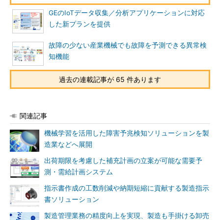
GEのIoTデータ収集／分析アプリケーションに対応
した新プランを提供
故障の少ない産業機械でも故障を予測できる異常検
知機能
過去の連載記事が 65 件あります
関連記事
機械学習を活用した障害予兆検知ソリューションを製
造業などへ展開
出荷期限を考慮した補充計画の立案が可能な需要予
測・需給計画システム
指示書作成の工数削減や納期短縮に貢献する製造指示
書ソリューション
製造管理業務の精度向上を実現、製造も手掛ける卸売