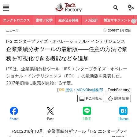
エレクトロニクス
素材／化学
組み込み開発
メカ設計
製造マネジメント
ニュース
2016年12月12日
IFS エンタープライズ・オペレーショナル・インテリジェンス
企業業績分析ツールの最新版――任意の方法で業
務を可視化できる機能などを追加
IFSは、企業業績分析ツール「IFS エンタープライズ・オペレー
ショナル・インテリジェンス（EOI）」の最新版を発表した。
2017年初頭に販売を開始する予定。
[
提供：MONOist編集部
，TechFactory]
PC用表示
関連情報
Share
Post
LINE
Hatena
IFSは2016年10月、企業業績分析ツール「IFS エンタープライ