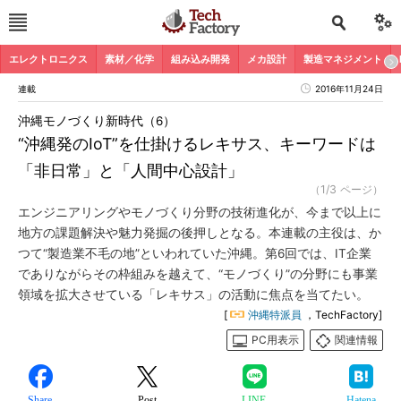
エレクトロニクス
素材／化学
組み込み開発
メカ設計
製造マネジメント
連載
2016年11月24日
沖縄モノづくり新時代（6）
“沖縄発のIoT”を仕掛けるレキサス、キーワードは
「非日常」と「人間中心設計」
（1/3 ページ）
エンジニアリングやモノづくり分野の技術進化が、今まで以上に
地方の課題解決や魅力発掘の後押しとなる。本連載の主役は、か
つて“製造業不毛の地”といわれていた沖縄。第6回では、IT企業
でありながらその枠組みを越えて、“モノづくり”の分野にも事業
領域を拡大させている「レキサス」の活動に焦点を当てたい。
[
沖縄特派員
，TechFactory]
PC用表示
関連情報
Share
Post
LINE
Hatena