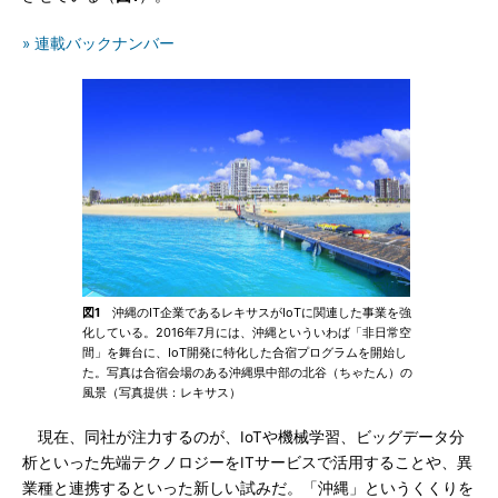
» 連載バックナンバー
図1
沖縄のIT企業であるレキサスがIoTに関連した事業を強
化している。2016年7月には、沖縄といういわば「非日常空
間」を舞台に、IoT開発に特化した合宿プログラムを開始し
た。写真は合宿会場のある沖縄県中部の北谷（ちゃたん）の
風景（写真提供：レキサス）
現在、同社が注力するのが、IoTや機械学習、ビッグデータ分
析といった先端テクノロジーをITサービスで活用することや、異
業種と連携するといった新しい試みだ。「沖縄」というくくりを