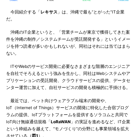
今回紹介する「
レキサス
」は、沖縄で最も“とがった”IT企業
だ。
沖縄のIT企業というと、「営業チームが東京で獲得してきた案
件を沖縄の制作／システムチームが受託開発する」というイメー
ジを持つ読者が多いかもしれないが、同社はそれには当てはまら
ない。
ITやWebのサービス開発に必要なさまざまな階層のエンジニア
を自社でそろえるという強みを生かし、同社はWebシステムやア
プリケーションの受託開発、クラウドサービスの提供、データセ
ンター運営に加えて、自社サービスの開発も積極的に手掛ける。
最近では、ペット向けウェアラブル端末の開発や、
IoT（Internet of Things）サービスの開発に特化した合宿プログ
ラムの提供、IoTプラットフォームを提供するソラコムと共同で
IoT向け無線通信規格「
LoRaWAN
」の実証を進めるなど、IT企業
という枠組みを越えて、“モノづくり”の分野にも事業領域を拡大
させている（
図1
）。