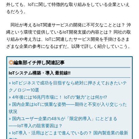
外しても、IoTに関して特徴的な取り組みをしている企業といえ
るだろう。
同社が考えるIoT関連サービスの開発に不可欠なこととは？ 沖
縄という環境で提供しているIoT開発支援の内容とは？ 同社の取
り組みや考え方は、IoTに関連したサービス開発を手掛けるさま
ざまな企業の参考になるはずだ。以降で詳しく紹介していこう。
◎
編集部イチ押し関連記事
IoTシステム構築・導入 最前線!!
» IoTビジネスで成功を目指すなら絶対に押さえておきたいテ
クノロジー10選
» 4年後には16兆円市場に！ IoTの“魅力”とは何か!?
» 国内企業はIoTに慎重な姿勢――期待と不安が入り交じった
状況
» 国内ユーザー企業の48％が「限定的導入」にとどまる
――IoT導入の阻害要因は？
» IoT導入・活用はどこまで進んでいるの？ 国内製造業の最新