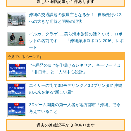
新しい連載記事が 1 件あります
沖縄の交通課題の救世主となるか!? 自動走行バス
への大きな期待と開発の現状
イルカ、クラゲ……美ら海水族館の話？ いえ、ロボ
ットの名前です――「沖縄海洋ロボコン2016」レポ
ート
“沖縄発のIoT”を仕掛けるレキサス、キーワードは
「非日常」と「人間中心設計」
エイサーの街で3Dモデリング／3Dプリンタ!? 沖縄
の未来を創る“新しい風”
3Dゲーム開発の第一人者が地方都市「沖縄」で今
考えていること
過去の連載記事が 3 件あります