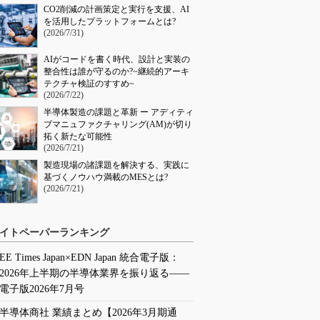
CO2削減の計画策定と実行を支援、AI
を活用したプラットフォームとは?
(2026/7/31)
AIがコードを書く時代、設計と実装の
整合性は誰が守るのか?~継続的アーキ
テクチャ検証のすすめ~
(2026/7/22)
半導体製造の課題と革新 ー アディティ
ブマニュファクチャリング(AM)が切り
拓く新たな可能性
(2026/7/21)
製造現場の諸課題を解決する、実践に
基づくノウハウ満載のMESとは?
(2026/7/21)
イトペーパーランキング
EE Times Japan×EDN Japan 統合電子版：
2026年上半期の半導体業界を振り返る――
電子版2026年7月号
半導体商社 業績まとめ【2026年3月期通