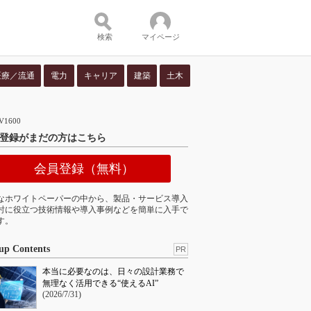
検索
マイページ
医療／流通
電力
キャリア
建築
土木
ツ：
1600
登録がまだの方はこちら
会員登録（無料）
なホワイトペーパーの中から、製品・サービス導入
討に役立つ技術情報や導入事例などを簡単に入手で
す。
up Contents
PR
本当に必要なのは、日々の設計業務で
無理なく活用できる“使えるAI”
(2026/7/31)