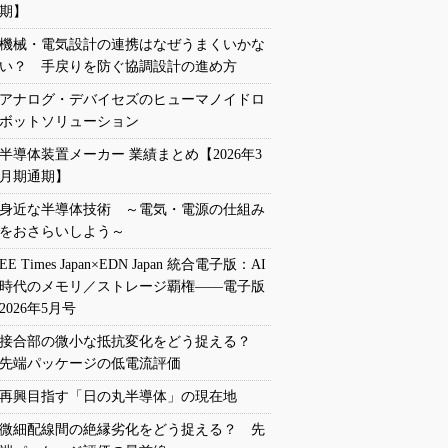
期】
機械・電気設計の連携はなぜうまくいかな
い？ 手戻りを防ぐ協調設計の進め方
アナログ・デバイセズのヒューマノイドロ
ボットソリューション
半導体装置メーカー 業績まとめ【2026年3
月期通期】
身近な半導体技術 ～電気・電源の仕組み
をおさらいしよう～
EE Times Japan×EDN Japan 統合電子版：AI
時代のメモリ／ストレージ覇権――電子版
2026年5月号
接合部の微小な抵抗変化をどう捉える？
先端パッケージの低電流評価
再興目指す「日の丸半導体」の現在地
微細配線間の絶縁劣化をどう捉える？ 先