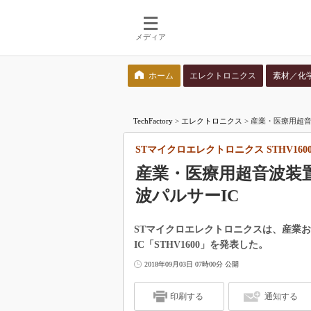
メディア
ホーム
エレクトロニクス
素材／化
検索語を入力してください
TechFactory
>
エレクトロニクス
>
産業・医療用超音
STマイクロエレクトロニクス STHV160
産業・医療用超音波装
波パルサーIC
STマイクロエレクトロニクスは、産業
IC「STHV1600」を発表した。
2018年09月03日 07時00分 公開
印刷する
通知する