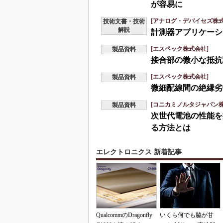
が容易に
[アナログ・デバイセズ株式
技術文書・技術
解説
計測器アプリケーシ
[エスペック株式会社]
製品資料
接合部の微小な抵抗
[エスペック株式会社]
製品資料
微細配線間の絶縁劣
[コニカミノルタジャパン株
製品資料
次世代電池の性能を
る方法とは
エレクトロニクス 新着記事
QualcommのDragonfly
いくら何でも脇が甘