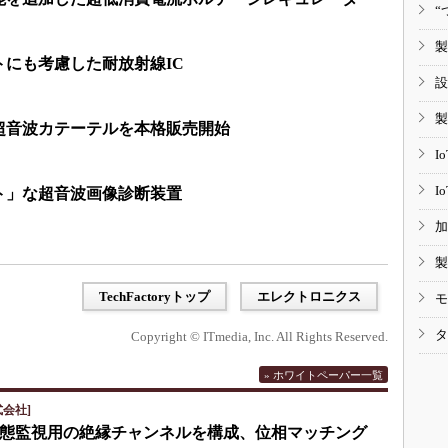
“
製
にも考慮した耐放射線IC
設
製
超音波カテーテルを本格販売開始
I
I
ト」な超音波画像診断装置
加
製
TechFactoryトップ
エレクトロニクス
モ
タ
Copyright © ITmedia, Inc. All Rights Reserved.
» ホワイトペーパー一覧
会社]
eで状態監視用の絶縁チャンネルを構成、位相マッチング