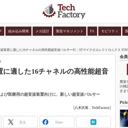
学
組み込み開発
メカ設計
製造マネジメント
FA
モビリティ
並び順：
コンテン
波装置に適した16チャネルの高性能超音波パルサーIC：STマイクロエレクトロニクス STHV
会員
0
置に適した16チャネルの高性能超音
豊富
の検
きま
および医療用の超音波装置向けに、新しい超音波パルサー
Pick
[
八木沢篤
，
TechFactory
]
見る
Share