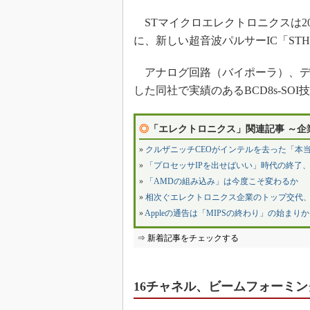
STマイクロエレクトロニクスは20
に、新しい超音波パルサーIC「STH
アナログ回路（バイポーラ）、デジ
した同社で実績のあるBCD8s-SO
◎
「エレクトロニクス」関連記事 ～企
»
クルザニッチCEOがインテルを去った「本
»
「プロセッサIPを出せばいい」時代の終了、
»
「AMDの組み込み」は今度こそ変わるか
»
相次ぐエレクトロニクス企業のトップ交代、
»
Appleの通告は「MIPSの終わり」の始まりか
⇒ 新着記事をチェックする
16チャネル、ビームフォーミ