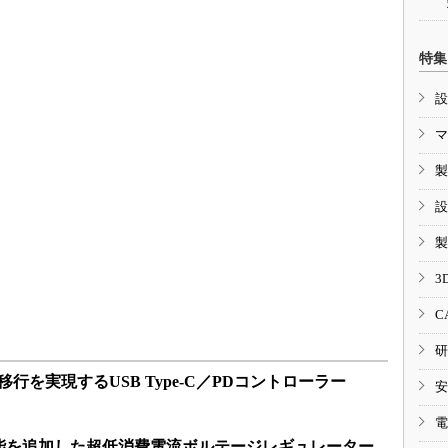
特集
設
マ
製
設
製
3
C
研
易な移行を実現するUSB Type-C／PDコントローラー
安
電
能を追加した超低消費電流ボルテージレギュレーター