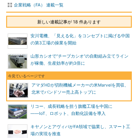
企業戦略（FA） 連載一覧
新しい連載記事が 18 件あります
安川電機、「見える化」をコンセプトに掲げる中国
の第3工場の操業を開始
山形カシオで“チープカシオ”の自動組み立てライン
が稼働、生産効率が約3倍に
アマダHDが切削機械メーカーの米Marvelを買収、
北米でバンドソー売上高トップに
リコー、成長戦略を担う旗艦工場を中国に
――IoT、ロボット、自動化設備を導入
キヤノンとアヴィバがFA領域で協業し、スマート工
場の実現を推進