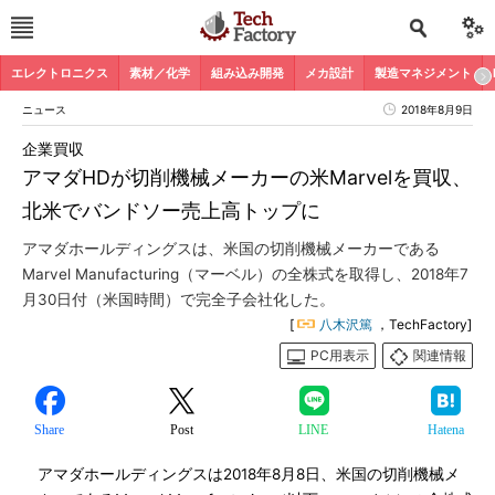
エレクトロニクス
素材／化学
組み込み開発
メカ設計
製造マネジメント
ニュース
2018年8月9日
企業買収
アマダHDが切削機械メーカーの米Marvelを買収、
北米でバンドソー売上高トップに
アマダホールディングスは、米国の切削機械メーカーである
Marvel Manufacturing（マーベル）の全株式を取得し、2018年7
月30日付（米国時間）で完全子会社化した。
[
八木沢篤
，TechFactory]
PC用表示
関連情報
Share
Post
LINE
Hatena
アマダホールディングスは2018年8月8日、米国の切削機械メ