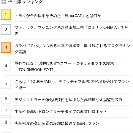
FA 記事ランキング
トヨタが全面採用を決めた「EtherCAT」とは何か
ファナック、マシニング系超精密加工機「ロボナノα-NMiA」を発
表
ガラパゴス化しつつある日本の製造業、取り残されるプログラミン
グ言語
屋外ではなく“屋内”現場でスマートに使えるタフネス端末
「TOUGHBOOK FZ-T1」
さらば「TOUGHPAD」、デタッチャブルPCの登場を受けてブラン
ド統一
デジタルカラー画像処理技術を採用した高精度な金型監視装置
生産性を高めるロングリーチタイプの産業用ロボット
実装密度の高い装置の冷却に最適な高静圧ファン