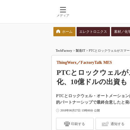
メディア
ホーム
エレクトロニクス
素材／化
検索語を入力してください
TechFactory
>
製造IT
>
PTCとロックウェルがスマート工
ThingWorx／FactoryTalk MES
PTCとロックウェル
化、10億ドルの出資も
PTCとロックウェル・オートメーションは
的パートナーシップで最終合意したと発
2018年06月27日 15時00分 公開
印刷する
通知する