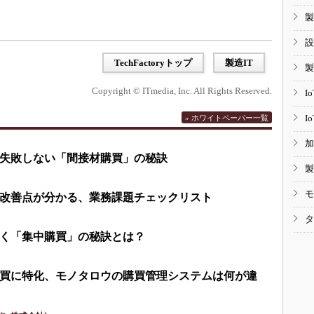
製
設
TechFactoryトップ
製造IT
製
Copyright © ITmedia, Inc. All Rights Reserved.
I
I
» ホワイトペーパー一覧
加
失敗しない「間接材購買」の秘訣
製
モ
改善点が分かる、業務課題チェックリスト
タ
く「集中購買」の秘訣とは？
買に特化、モノタロウの購買管理システムは何が違