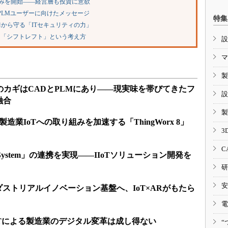
り組みを開始――経営層も投資に意欲
、PLMユーザーに向けたメッセージ
特集
から守る「ITセキュリティの力」
る「シフトレフト」という考え方
設
マ
製
用のカギはCADとPLMにあり――現実味を帯びてきたフ
設
融合
製
造業IoTへの取り組みを加速する「ThingWorx 8」
3
C
I System」の連携を実現――IIoTソリューション開発を
研
安
インダストリアルイノベーション基盤へ、IoT×ARがもたら
電
oTによる製造業のデジタル変革は成し得ない
“