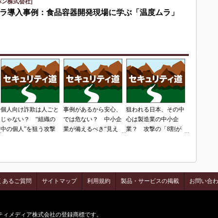
パン株式会社]
ラ導入事例：食品容器開発現場に学ぶ「温度ムラ」
個人向け詐欺は人ごと
事例があるから安心、
狙われる日本、その中
じゃない？ “組織の
では危ない？ 中小企
心は製造業の中小企
中の個人”を狙う攻撃
業が備えるべき“見え
業？ 攻撃の「8割が
ない脅威”
日本」という現実
くあるご質問
サイトマップ
利用規約
製品・サービスの掲載
お問い合
はアイティメディア株式会社の登録商標です。