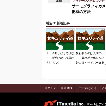
[フリアーシステムズジャ
事例
サーモグラフィカメ
把握の方法
製造IT 新着記事
USBメモリだけではな
狙われるのは人間の
い、身近なUSB機器に
心 義務感や焦りを巧
潜むリスク
妙に突くサイバー詐欺
の手口
ログイン
会員登録
TechFactoryとは
よ
ITmedia