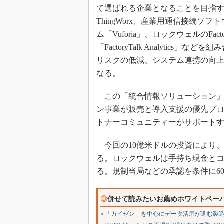
て選ばれる企業となることを目指す
ThingWorx、産業用通信接続ソフ
ム「Vuforia」、ロックウェルのFac
「FactoryTalk Analyti
リスクの低減、システム連携の向
なる。
この「統合情報ソリューション」
ン事業が販売と導入支援の優先プ
トナーコミュニティーがサポート
今回の10億米ドルの投資により、ロ
る。ロックウェルは手持ち現金と
る。規制当局などの承認を条件に6
◎
併せて読みたいお薦めホワイトペー
»
「カイゼン」を中心にデータ活用が進む製造