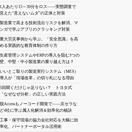
1人あたり15～30分をロス――実態調査で
見えた“見えないムダ”の正体と対策
製造業で高まる技術流出リスクを解消、マ
ンガで学ぶアプリのクラッキング対策
重大労災事例から学ぶ、「安全意識」を高
める実践的な教育体制の作り方
生産管理システムやERPの導入を阻む3つの
壁、中堅・中小製造業の乗り越え方は？
いいとこ取りの製造実行システム（MES）
導入が「現場改革」の切り札になる理由
5回聞くだけじゃ足りない？ トヨタ式
「なぜなぜ分析」の正しい実践方法
脱Accessもノーコード開発で――京セラな
ど4社に学ぶ属人化解消＆効率化の秘訣
工事・保守現場の協力会社対応を大幅に効
率化、パートナーポータル活用術