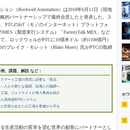
ockwell Automation）は2018年6月11日（現地
戦略的パートナーシップで最終合意したと発表した。ス
PTCのIoT（モノのインターネット）プラットフォ
MES（製造実行システム）「FactoryTalk MES」など
、ロックウェルがPTCに10億米ドル（約1100億円）
ブレイク・モレット（Blake Moret）氏がPTCの取締
事例、課題、解説 など：
とスマート工場の実現に必要な「視点」
――人との新たな協調、設備との協調へ
ト工場、ジェイテクトが導入事例を紹介
ホワ
た高性能RFIDシステム
した対策があなたの工場を脅威から守る
る生産活動の変革を望む世界の顧客にパートナーとし