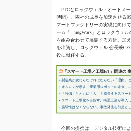
PTCとロックウェル・オートメーション（R
時間）、両社の成長を加速させる
マートファクトリーの実現に向けて、
ーム「ThingWorx」とロックウェルの
を組み合わせて展開する方針。加えて
を出資し、ロックウェル 会長兼CEOの
役に就任する。
◎
「スマート工場／工場IoT」関連の 
»
製造業が変わらなければならない「理由」
»
オムロンが示す「産業用ロボットの未来」
»
「設備」とともに「人」も成長するスマー
»
スマート工場化を目指す川崎重工業が導入し
»
脆弱性はなくならない、事故発生を前提と
今回の提携は「デジタル技術によ