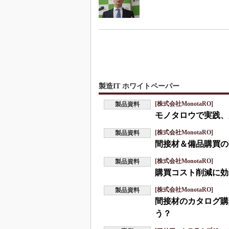
製造IT ホワイトペーパー
[株式会社MonotaRO]
製品資料
モノタロウで実践、
[株式会社MonotaRO]
製品資料
間接材＆備品購買の
[株式会社MonotaRO]
製品資料
購買コスト削減に効
[株式会社MonotaRO]
製品資料
間接材のカタログ購
う？