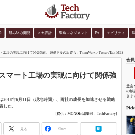
学
組み込み開発
メカ設計
製造マネジメント
FA
モビリティ
並び順：
コンテン
場の実現に向けて関係強化、10億ドルの出資も：ThingWorx／FactoryTalk MES
会員
がスマート工場の実現に向けて関係強
豊富
の検
きま
2018年6月11日（現地時間）、両社の成長を加速させる戦略
表した。
Pick
[
提供：MONOist編集部
，
TechFactory
]
見る
Share