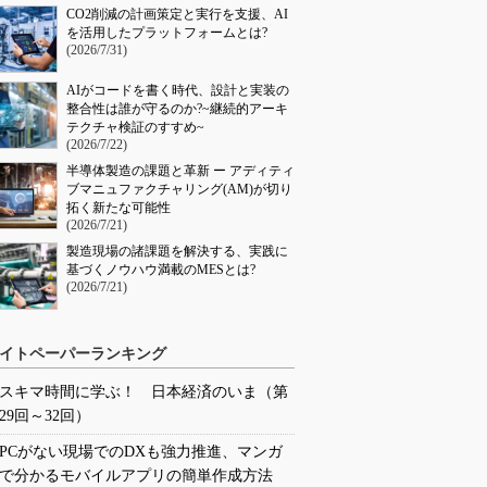
CO2削減の計画策定と実行を支援、AI
を活用したプラットフォームとは?
(2026/7/31)
AIがコードを書く時代、設計と実装の
整合性は誰が守るのか?~継続的アーキ
テクチャ検証のすすめ~
(2026/7/22)
半導体製造の課題と革新 ー アディティ
ブマニュファクチャリング(AM)が切り
拓く新たな可能性
(2026/7/21)
製造現場の諸課題を解決する、実践に
基づくノウハウ満載のMESとは?
(2026/7/21)
イトペーパーランキング
スキマ時間に学ぶ！ 日本経済のいま（第
29回～32回）
PCがない現場でのDXも強力推進、マンガ
で分かるモバイルアプリの簡単作成方法