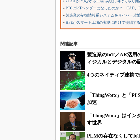
»
77.3％が“つながる工場”実現に向けて取
»
PTCはIoTベンダーになったのか？ CAD
»
製造業の制御情報系システムをサイバー攻撃
»
HPEがスマート工場の実現に向けて提唱す
関連記事
製造業のIoT／AR活
ィジカルとデジタルの
4つのネイティブ連携で製
「ThingWorx」と「P
加速
「ThingWorx」は
す世界
PLMの存在なくしてI