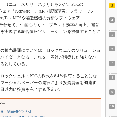
」（ニュースリリースより）ものだ。PTCの
トウェア「Kepware」、AR（拡張現実）プラットフォー
toryTalk MESや製造機器の分析ソフトウェア
cs」などを組み合わせて、生産性の向上、プラント効率の向上、運営
上を実現する統合情報ソリューションを提供することに
の販売展開については、ロックウェルのソリューショ
ロバイダーとなる。これを、両社が構築した強力なパー
するとしている。
ックウェルはPTCの株式を8.4％保有することにな
コマーシャルペーパーの発行により投資資金を調達す
0日以内に投資を完了する予定だ。
パー：
業、課題はROIと人材