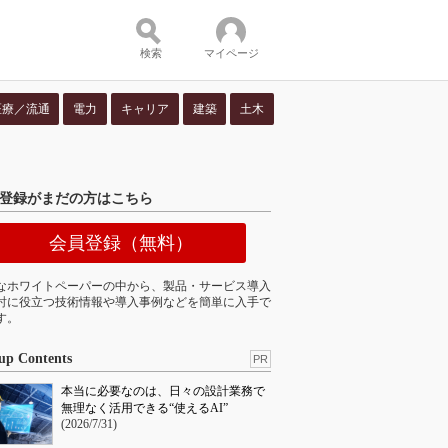
検索
マイページ
医療／流通
電力
キャリア
建築
土木
ツ：
登録がまだの方はこちら
会員登録（無料）
なホワイトペーパーの中から、製品・サービス導入
討に役立つ技術情報や導入事例などを簡単に入手で
す。
up Contents
PR
本当に必要なのは、日々の設計業務で
無理なく活用できる“使えるAI”
(2026/7/31)