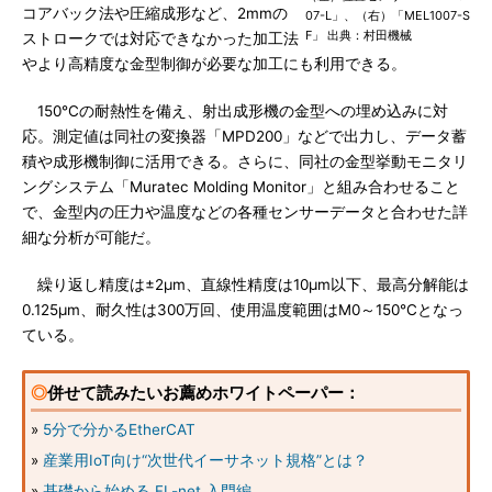
コアバック法や圧縮成形など、2mmの
07-L」、（右）「MEL1007-S
F」 出典：村田機械
ストロークでは対応できなかった加工法
やより高精度な金型制御が必要な加工にも利用できる。
150℃の耐熱性を備え、射出成形機の金型への埋め込みに対
応。測定値は同社の変換器「MPD200」などで出力し、データ蓄
積や成形機制御に活用できる。さらに、同社の金型挙動モニタリ
ングシステム「Muratec Molding Monitor」と組み合わせること
で、金型内の圧力や温度などの各種センサーデータと合わせた詳
細な分析が可能だ。
繰り返し精度は±2μm、直線性精度は10μm以下、最高分解能は
0.125μm、耐久性は300万回、使用温度範囲はM0～150℃となっ
ている。
◎
併せて読みたいお薦めホワイトペーパー：
»
5分で分かるEtherCAT
»
産業用IoT向け“次世代イーサネット規格”とは？
»
基礎から始める FL-net 入門編