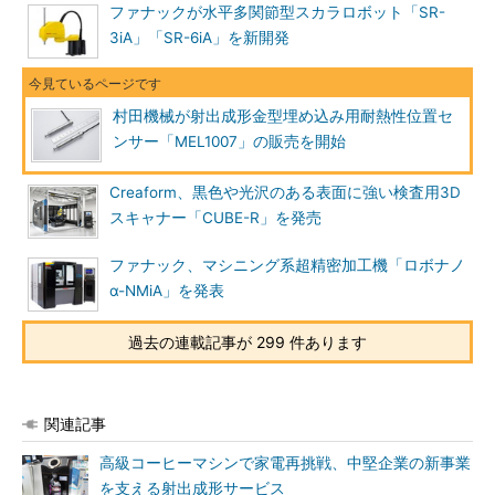
ファナックが水平多関節型スカラロボット「SR-
3iA」「SR-6iA」を新開発
村田機械が射出成形金型埋め込み用耐熱性位置セ
ンサー「MEL1007」の販売を開始
Creaform、黒色や光沢のある表面に強い検査用3D
スキャナー「CUBE-R」を発売
ファナック、マシニング系超精密加工機「ロボナノ
α-NMiA」を発表
過去の連載記事が 299 件あります
関連記事
高級コーヒーマシンで家電再挑戦、中堅企業の新事業
を支える射出成形サービス