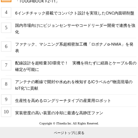
「TOUGHBOOK FZ-T1」
6インチチャック搭載でコンパクト設計を実現したCNC内面研削盤
国内市場向けにビジョンセンサーやコードリーダー開発で連携を強
化
ファナック、マシニング系超精密加工機「ロボナノα-NMiA」を発
表
配線設計を超軽量3D環境で！ 実機を待たずに経路とケーブル長の
確定が可能に
アンテナの断線で開封や水ぬれを検知するICラベルが“物流現場の
IoT化”に貢献
生産性を高めるロングリーチタイプの産業用ロボット
実装密度の高い装置の冷却に最適な高静圧ファン
Copyright © ITmedia Inc. All Rights Reserved.
ページトップに戻る