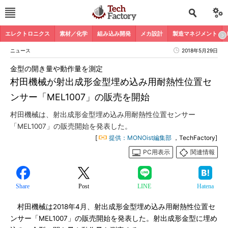
エレクトロニクス
素材／化学
組み込み開発
メカ設計
製造マネジメント
ニュース
2018年5月29日
金型の開き量や動作量を測定
村田機械が射出成形金型埋め込み用耐熱性位置セ
ンサー「MEL1007」の販売を開始
村田機械は、射出成形金型埋め込み用耐熱性位置センサー
「MEL1007」の販売開始を発表した。
[
提供：MONOist編集部
，TechFactory]
PC用表示
関連情報
Share
Post
LINE
Hatena
村田機械は2018年4月、射出成形金型埋め込み用耐熱性位置セ
ンサー「MEL1007」の販売開始を発表した。射出成形金型に埋め