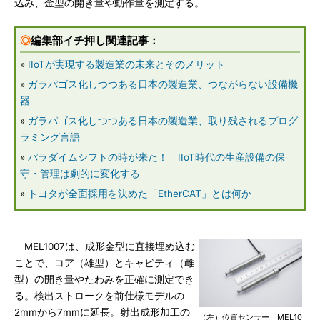
込み、金型の開き量や動作量を測定する。
◎
編集部イチ押し関連記事：
»
IIoTが実現する製造業の未来とそのメリット
»
ガラパゴス化しつつある日本の製造業、つながらない設備機
器
»
ガラパゴス化しつつある日本の製造業、取り残されるプログ
ラミング言語
»
パラダイムシフトの時が来た！ IIoT時代の生産設備の保
守・管理は劇的に変化する
»
トヨタが全面採用を決めた「EtherCAT」とは何か
MEL1007は、成形金型に直接埋め込む
ことで、コア（雄型）とキャビティ（雌
型）の開き量やたわみを正確に測定でき
る。検出ストロークを前仕様モデルの
2mmから7mmに延長。射出成形加工の
（左）位置センサー「MEL10