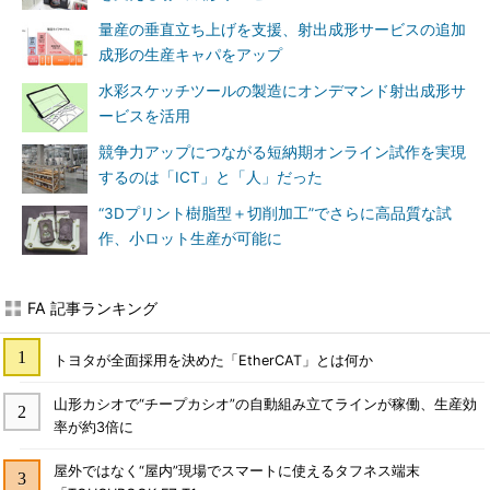
量産の垂直立ち上げを支援、射出成形サービスの追加
成形の生産キャパをアップ
水彩スケッチツールの製造にオンデマンド射出成形サ
ービスを活用
競争力アップにつながる短納期オンライン試作を実現
するのは「ICT」と「人」だった
“3Dプリント樹脂型＋切削加工”でさらに高品質な試
作、小ロット生産が可能に
FA 記事ランキング
トヨタが全面採用を決めた「EtherCAT」とは何か
山形カシオで“チープカシオ”の自動組み立てラインが稼働、生産効
率が約3倍に
屋外ではなく“屋内”現場でスマートに使えるタフネス端末