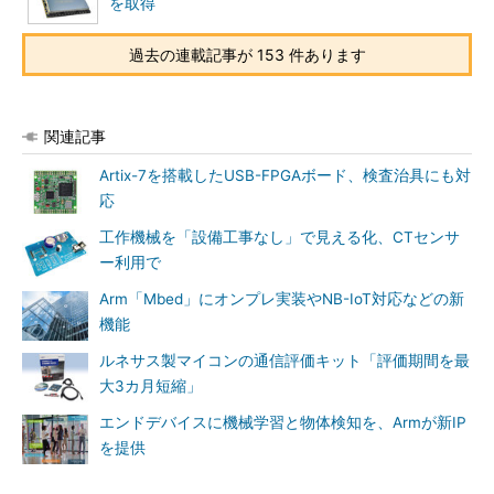
を取得
過去の連載記事が 153 件あります
関連記事
Artix-7を搭載したUSB-FPGAボード、検査治具にも対
応
工作機械を「設備工事なし」で見える化、CTセンサ
ー利用で
Arm「Mbed」にオンプレ実装やNB-IoT対応などの新
機能
ルネサス製マイコンの通信評価キット「評価期間を最
大3カ月短縮」
エンドデバイスに機械学習と物体検知を、Armが新IP
を提供