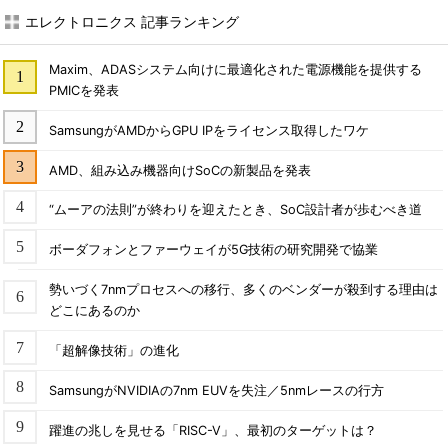
エレクトロニクス 記事ランキング
Maxim、ADASシステム向けに最適化された電源機能を提供する
PMICを発表
SamsungがAMDからGPU IPをライセンス取得したワケ
AMD、組み込み機器向けSoCの新製品を発表
“ムーアの法則”が終わりを迎えたとき、SoC設計者が歩むべき道
ボーダフォンとファーウェイが5G技術の研究開発で協業
勢いづく7nmプロセスへの移行、多くのベンダーが殺到する理由は
どこにあるのか
「超解像技術」の進化
SamsungがNVIDIAの7nm EUVを失注／5nmレースの行方
躍進の兆しを見せる「RISC-V」、最初のターゲットは？