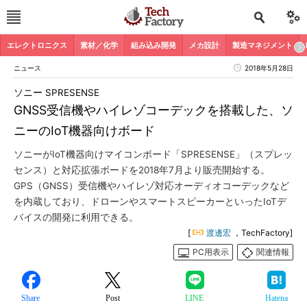
エレクトロニクス
素材／化学
組み込み開発
メカ設計
製造マネジメント
ニュース
2018年5月28日
ソニー SPRESENSE
GNSS受信機やハイレゾコーデックを搭載した、ソ
ニーのIoT機器向けボード
ソニーがIoT機器向けマイコンボード「SPRESENSE」（スプレッ
センス）と対応拡張ボードを2018年7月より販売開始する。
GPS（GNSS）受信機やハイレゾ対応オーディオコーデックなど
を内蔵しており、ドローンやスマートスピーカーといったIoTデ
バイスの開発に利用できる。
[
渡邊宏
，TechFactory]
PC用表示
関連情報
Share
Post
LINE
Hatena