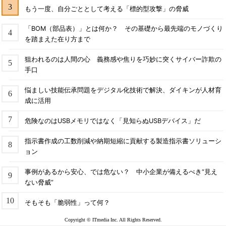
もう一度、自分ごととして考える「標的型攻撃」の脅威
「BOM（部品表）」とは何か？ その基礎から最先端のモノづくり
を踏まえた在り方まで
狙われるのは人間の心 義務感や焦りを巧妙に突くサイバー詐欺の
手口
悩ましい技能伝承問題をデジタル化技術で解決、ダイキンが人材育
成に活用
危険なのはUSBメモリではなく「見知らぬUSBデバイス」だ
指示書作成の工数削減や納期短縮に貢献する製造指示書ソリューシ
ョン
事例があるから安心、では危ない？ 中小企業が備えるべき“見え
ない脅威”
そもそも「脆弱性」って何？
Copyright © ITmedia Inc. All Rights Reserved.