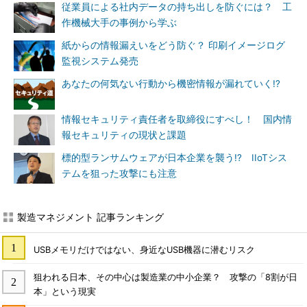
従業員による社内データの持ち出しを防ぐには？ 工
作機械大手の事例から学ぶ
紙からの情報漏えいをどう防ぐ？ 印刷イメージログ
監視システム発売
あなたの何気ない行動から機密情報が漏れていく!?
情報セキュリティ責任者を取締役にすべし！ 国内情
報セキュリティの現状と課題
標的型ランサムウェアが日本企業を襲う!? IIoTシス
テムを狙った攻撃にも注意
製造マネジメント 記事ランキング
USBメモリだけではない、身近なUSB機器に潜むリスク
狙われる日本、その中心は製造業の中小企業？ 攻撃の「8割が日
本」という現実