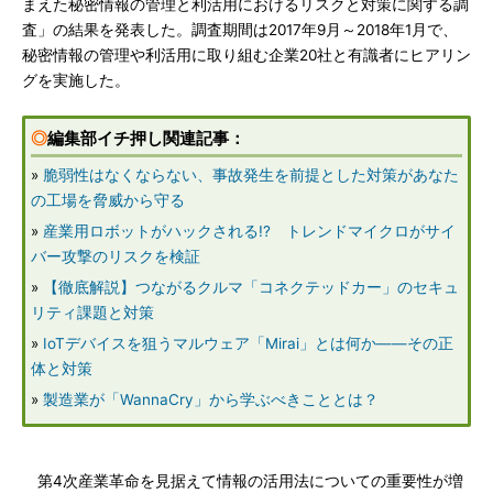
まえた秘密情報の管理と利活用におけるリスクと対策に関する調
査」の結果を発表した。調査期間は2017年9月～2018年1月で、
秘密情報の管理や利活用に取り組む企業20社と有識者にヒアリン
グを実施した。
◎
編集部イチ押し関連記事：
»
脆弱性はなくならない、事故発生を前提とした対策があなた
の工場を脅威から守る
»
産業用ロボットがハックされる!? トレンドマイクロがサイ
バー攻撃のリスクを検証
»
【徹底解説】つながるクルマ「コネクテッドカー」のセキュ
リティ課題と対策
»
IoTデバイスを狙うマルウェア「Mirai」とは何か――その正
体と対策
»
製造業が「WannaCry」から学ぶべきこととは？
第4次産業革命を見据えて情報の活用法についての重要性が増