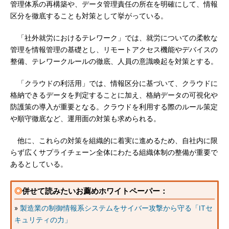
管理体系の再構築や、データ管理責任の所在を明確にして、情報
区分を徹底することも対策として挙がっている。
「社外就労におけるテレワーク」では、就労についての柔軟な
管理を情報管理の基礎とし、リモートアクセス機能やデバイスの
整備、テレワークルールの徹底、人員の意識喚起を対策とする。
「クラウドの利活用」では、情報区分に基づいて、クラウドに
格納できるデータを判定することに加え、格納データの可視化や
防護策の導入が重要となる。クラウドを利用する際のルール策定
や順守徹底など、運用面の対策も求められる。
他に、これらの対策を組織的に着実に進めるため、自社内に限
らず広くサプライチェーン全体にわたる組織体制の整備が重要で
あるとしている。
◎
併せて読みたいお薦めホワイトペーパー：
»
製造業の制御情報系システムをサイバー攻撃から守る「ITセ
キュリティの力」