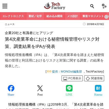
エレクトロニクス
素材／化学
組み込み開発
メカ設計
製造マネジメント
ニュース
2018年4月19日
企業20社と有識者にヒアリング
第4次産業革命における秘密情報管理やリスク対
策、調査結果をIPAが発表
情報処理推進機構（IPA）は、「第4次産業革命を踏まえた秘密情
報の管理と利活用におけるリスクと対策に関する調査」の結果を
発表した。
[
提供：MONOist編集部
，TechFactory]
PC用表示
関連情報
Share
Post
LINE
Hatena
情報処理推進機構（IPA）は2018年3月、「第4次産業革命を踏