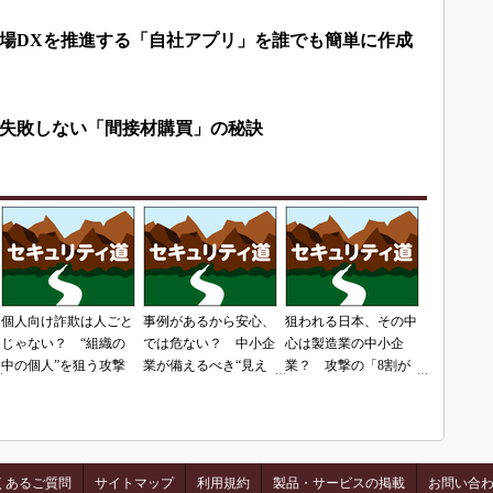
場DXを推進する「自社アプリ」を誰でも簡単に作成
失敗しない「間接材購買」の秘訣
個人向け詐欺は人ごと
事例があるから安心、
狙われる日本、その中
じゃない？ “組織の
では危ない？ 中小企
心は製造業の中小企
中の個人”を狙う攻撃
業が備えるべき“見え
業？ 攻撃の「8割が
ない脅威”
日本」という現実
くあるご質問
サイトマップ
利用規約
製品・サービスの掲載
お問い合