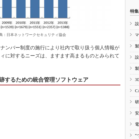
特集
設
典：日本ネットワークセキュリティ協会
マ
製
ナンバー制度の施行により社内で取り扱う個人情報が
ティに対するニーズは、ますます高まるものとみられて
設
製
跡するための統合管理ソフトウェア
3
C
研
安
電
“