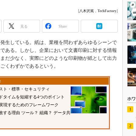
[
八木沢篤
，
TechFactory
]
見る
Share
発生している。紙は、業種を問わずあらゆるシーンで
体である。しかし、企業において文書印刷に対する情報
はまだ少なく、実際にどのような印刷物が紙として出力
はごくわずかであるという。
：
スト・標準・セキュリティ
ドタイムを短縮する4つのポイント
ホワ
を実現するためのフレームワーク
する理由 ツール？ 組織？ データ共