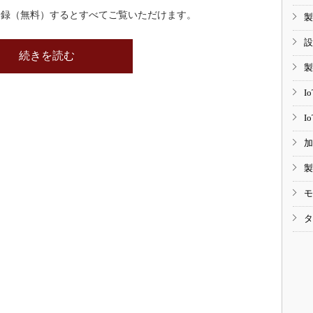
登録（無料）するとすべてご覧いただけます。
製
設
続きを読む
製
I
I
加
製
モ
タ