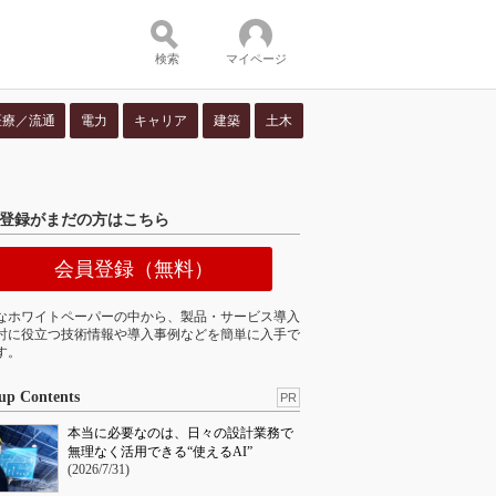
検索
マイページ
医療／流通
電力
キャリア
建築
土木
ツ：
登録がまだの方はこちら
会員登録（無料）
なホワイトペーパーの中から、製品・サービス導入
討に役立つ技術情報や導入事例などを簡単に入手で
す。
up Contents
PR
本当に必要なのは、日々の設計業務で
無理なく活用できる“使えるAI”
(2026/7/31)