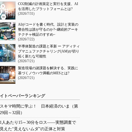
CO2削減の計画策定と実行を支援、AI
を活用したプラットフォームとは?
(2026/7/31)
AIがコードを書く時代、設計と実装の
整合性は誰が守るのか?~継続的アーキ
テクチャ検証のすすめ~
(2026/7/22)
半導体製造の課題と革新 ー アディティ
ブマニュファクチャリング(AM)が切り
拓く新たな可能性
(2026/7/21)
製造現場の諸課題を解決する、実践に
基づくノウハウ満載のMESとは?
(2026/7/21)
イトペーパーランキング
スキマ時間に学ぶ！ 日本経済のいま（第
29回～32回）
1人あたり15～30分をロス――実態調査で
見えた“見えないムダ”の正体と対策