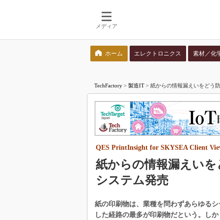
メディア
ホーム
エレクトロニクス
素材／化
検索語を入力してください
TechFactory
>
製造IT
>
紙からの情報漏えいをどう防ぐ？ 印刷
QES PrintInsight for SKYSEA Client Vi
紙からの情報漏えいを
システム発売
紙の印刷物は、業種を問わずあらゆるシ
した経路の最多が印刷物だという。しか