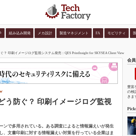
学
組み込み開発
メカ設計
製造マネジメント
FA
モビリティ
並び順：
コンテン
イメージログ監視システム発売：QES PrintInsight for SKYSEA Client View
会員
豊富
ew
の検
きま
どう防ぐ？ 印刷イメージログ監視
Pick
ーンで多用されている。ある調査によると情報漏えいが発生
し、文書印刷に対する情報漏えい対策を行っている企業はま