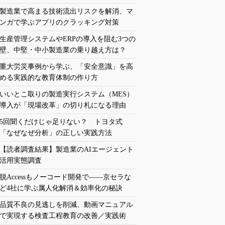
製造業で高まる技術流出リスクを解消、マ
ンガで学ぶアプリのクラッキング対策
生産管理システムやERPの導入を阻む3つの
壁、中堅・中小製造業の乗り越え方は？
重大労災事例から学ぶ、「安全意識」を高
める実践的な教育体制の作り方
いいとこ取りの製造実行システム（MES）
導入が「現場改革」の切り札になる理由
5回聞くだけじゃ足りない？ トヨタ式
「なぜなぜ分析」の正しい実践方法
【読者調査結果】製造業のAIエージェント
活用実態調査
脱Accessもノーコード開発で――京セラな
ど4社に学ぶ属人化解消＆効率化の秘訣
品質不良の見逃しを削減、動画マニュアル
で実現する検査工程教育の改善／実践術