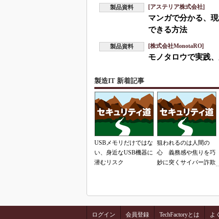
[アステリア株式会社]
製品資料
マンガで分かる、現
できる方法
[株式会社MonotaRO]
製品資料
モノタロウで実践、
製造IT 新着記事
USBメモリだけではな
狙われるのは人間の
い、身近なUSB機器に
心 義務感や焦りを巧
潜むリスク
妙に突くサイバー詐欺
の手口
ログイン
会員登録
TechFactoryとは
よ