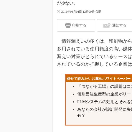
だ少ない。
2016年04月04日 12時00分 公開
印刷する
通知する
情報漏えいの多くは、印刷物から
多用されている使用頻度の高い媒
漏えい対策がとられているケース
されているのか把握している企業
併せて読みたいお薦めホワイトペーパー
「つながる工場」の課題はコ
個別受注生産型の企業がリー
PLMシステムの効用とそれ
あなたの会社が設計開発に失敗
有？