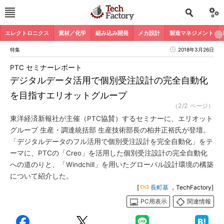
エレクトロニクス
素材／化学
組み込み開発
メカ設計
製造マネジメント
特集
2018年3月26日
PTC セミナーレポート
デジタルデータ活用で個別受注設計の完全自動化
を目指すエリオットグループ
（2/2 ページ）
東洋経済新報社が主催（PTC協賛）するセミナーに、エリオット
グループ 生産・調達統括部 生産技術部長の柏井正裕氏が登壇。
「デジタルデータのフル活用で個別受注設計を完全自動化」をテ
ーマに、PTCの「Creo」を活用した個別受注設計の完全自動化
への道のりと、「Windchill」を用いたグローバル設計環境の構築
について紹介した。
[
長町基
，TechFactory]
PC用表示
関連情報