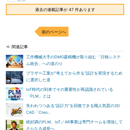
過去の連載記事が 47 件あります
前のページへ
関連記事
工作機械大手のDMG森精機が取り組む「日独システ
ム統合」への道のり
ブラザー工業が“考えてから作る”設計を実現するため
に選択した道
IoT時代の到来でその重要性が再認識されている
「PLM」とは
失われつつある“設計力”を回復できる職人気質の3D
CAD「Creo」
絶好調のPLM、IoT／AR事業は専門チームを増強して
さらなる成長へ