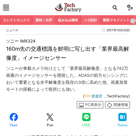
エレクトロニクス
素材／化学
組み込み開発
メカ設計
製造マネジメント
ニュース
2017年10月30日
ソニー IMX324
160m先の交通標識を鮮明に写し出す「業界最高解
像度」イメージセンサー
ソニーが車載カメラ向けとして「業界最高解像度」となる742万
画素のイメージセンサーを開発した。ADASの前方センシングに
おいて重要となる水平解像度を既存の3倍に高めた他、画素加算
モードの搭載によって暗所にも強い。
[
渡邊宏
，TechFactory]
PC用表示
関連情報
Share
Post
LINE
Hatena