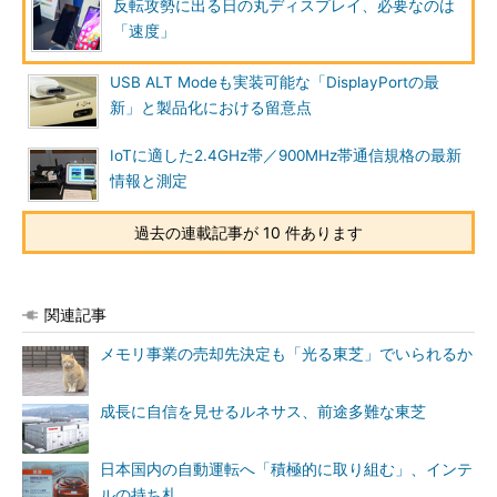
反転攻勢に出る日の丸ディスプレイ、必要なのは
「速度」
USB ALT Modeも実装可能な「DisplayPortの最
新」と製品化における留意点
IoTに適した2.4GHz帯／900MHz帯通信規格の最新
情報と測定
過去の連載記事が 10 件あります
関連記事
メモリ事業の売却先決定も「光る東芝」でいられるか
成長に自信を見せるルネサス、前途多難な東芝
日本国内の自動運転へ「積極的に取り組む」、インテ
ルの持ち札