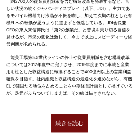
約3700人の従業員削減策を含む構造改革を発表するなど、苦
しい状況の続くジャパンディスプレイ（以下、JDI）。主力であ
るモバイル機器向け液晶が不振を喫し、加えて次期の柱とした有
機ELへの転換が思うように進まずと低迷している。JDI会長兼
CEOの東入來信博氏は「第2の創業だ」と苦境を乗り切る自信を
見せるが、市況の変化は激しく、今まで以上にスピーディーな経
営判断が求められる。
能美工場第5.5世代ラインの停止や従業員削減を含む構造改革
については2017年度中に完了させ、2019年度までに車載と産業
用を柱とした収益構造に転換することで400億円以上の営業利益
確保を目指す。社内組織と収益構造の最適化を進めながら、有機
ELで確固たる地位を占めることを中期経営計画として掲げている
が、足元がふらついてしまえば、その絵は描ききれない。
続きを読む