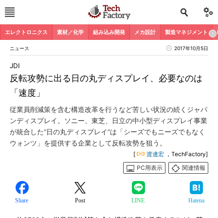
エレクトロニクス
素材／化学
組み込み開発
メカ設計
製造マネジメント
ニュース
2017年10月5日
JDI
反転攻勢に出る日の丸ディスプレイ、必要なのは
「速度」
従業員削減策を含む構造改革を行うなど苦しい状況の続くジャパ
ンディスプレイ。ソニー、東芝、日立の中小型ディスプレイ事業
が統合した“日の丸ディスプレイ”は「シーズでもニーズでもなく
ウォンツ」を提供する企業として反転攻勢を狙う。
[
渡邊宏
，TechFactory]
PC用表示
関連情報
Share
Post
LINE
Hatena