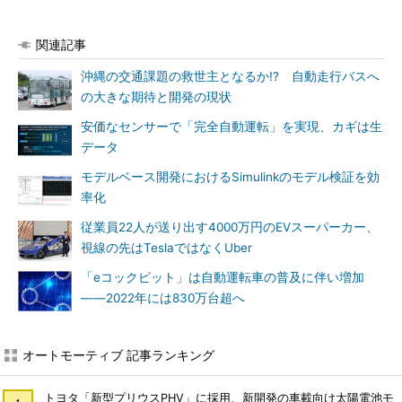
関連記事
沖縄の交通課題の救世主となるか!? 自動走行バスへ
の大きな期待と開発の現状
安価なセンサーで「完全自動運転」を実現、カギは生
データ
モデルベース開発におけるSimulinkのモデル検証を効
率化
従業員22人が送り出す4000万円のEVスーパーカー、
視線の先はTeslaではなくUber
「eコックピット」は自動運転車の普及に伴い増加
――2022年には830万台超へ
オートモーティブ 記事ランキング
トヨタ「新型プリウスPHV」に採用、新開発の車載向け太陽電池モ