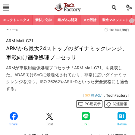
エレクトロニクス
素材／化学
組み込み開発
メカ設計
製造マネジメント
ニュース
2017年5月9日
ARM Mali-C71
ARMから最大24ストップのダイナミックレンジ、
車載向け画像処理プロセッサ
ARMが車載用画像処理プロセッサ「ARM Mali-C71」を発表し
た。ADAS向けSoCに最適化されており、非常に広いダイナミッ
クレンジを持つ。ISO 26262やASIL-Dといった安全規格にも適合
する。
[
渡邊宏
，TechFactory]
PC用表示
関連情報
Share
Post
LINE
Hatena