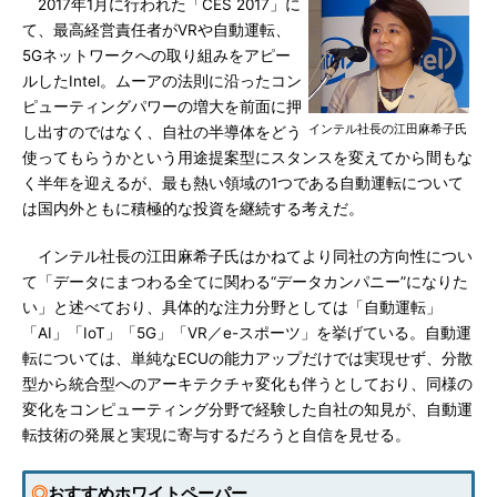
2017年1月に行われた「CES 2017」に
て、最高経営責任者がVRや自動運転、
5Gネットワークへの取り組みをアピー
ルしたIntel。ムーアの法則に沿ったコン
ピューティングパワーの増大を前面に押
インテル社長の江田麻希子氏
し出すのではなく、自社の半導体をどう
使ってもらうかという用途提案型にスタンスを変えてから間もな
く半年を迎えるが、最も熱い領域の1つである自動運転について
は国内外ともに積極的な投資を継続する考えだ。
インテル社長の江田麻希子氏はかねてより同社の方向性につい
て「データにまつわる全てに関わる“データカンパニー”になりた
い」と述べており、具体的な注力分野としては「自動運転」
「AI」「IoT」「5G」「VR／e-スポーツ」を挙げている。自動運
転については、単純なECUの能力アップだけでは実現せず、分散
型から統合型へのアーキテクチャ変化も伴うとしており、同様の
変化をコンピューティング分野で経験した自社の知見が、自動運
転技術の発展と実現に寄与するだろうと自信を見せる。
◎
おすすめホワイトペーパー