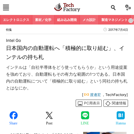
エレクトロニクス
素材／化学
組み込み開発
メカ設計
製造マネジメント
特集
2017年7月4日
Intel Go
日本国内の自動運転へ「積極的に取り組む」、イ
ンテルの持ち札
インテルは「自社半導体をどう使ってもらうか」という用途提案
を強めており、自動運転もその有力な範囲の1つである。日本国
内の自動運転について「積極的に取り組む」という同社の持ち札
とはなにか。
[
渡邊宏
，TechFactory]
PC用表示
関連情報
Share
Post
LINE
Hatena