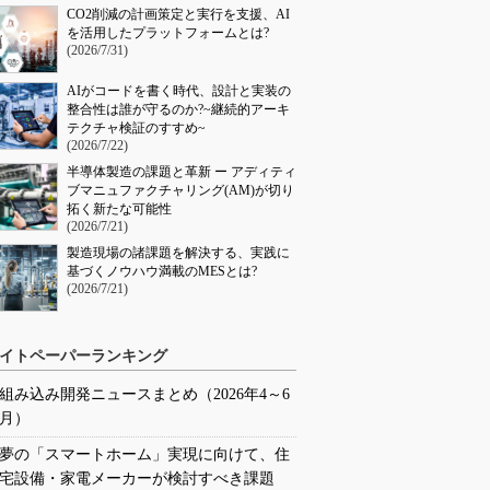
CO2削減の計画策定と実行を支援、AI
を活用したプラットフォームとは?
(2026/7/31)
AIがコードを書く時代、設計と実装の
整合性は誰が守るのか?~継続的アーキ
テクチャ検証のすすめ~
(2026/7/22)
半導体製造の課題と革新 ー アディティ
ブマニュファクチャリング(AM)が切り
拓く新たな可能性
(2026/7/21)
製造現場の諸課題を解決する、実践に
基づくノウハウ満載のMESとは?
(2026/7/21)
イトペーパーランキング
組み込み開発ニュースまとめ（2026年4～6
月）
夢の「スマートホーム」実現に向けて、住
宅設備・家電メーカーが検討すべき課題