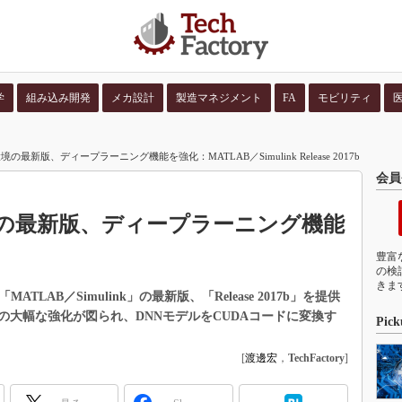
学
組み込み開発
メカ設計
製造マネジメント
FA
モビリティ
並び順：
コンテン
最新版、ディープラーニング機能を強化：MATLAB／Simulink Release 2017b
会員
の最新版、ディープラーニング機能
豊富
の検
きま
MATLAB／Simulink」の最新版、「Release 2017b」を提供
大幅な強化が図られ、DNNモデルをCUDAコードに変換す
Pick
[
渡邊宏
，
TechFactory
]