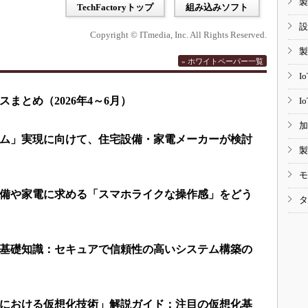
製
TechFactoryトップ
組み込みソフト
設
Copyright © ITmedia, Inc. All Rights Reserved.
製
» ホワイトペーパー一覧
I
まとめ（2026年4～6月）
I
加
ム」実現に向けて、住宅設備・家電メーカーが検討
製
モ
備や家電に求める「スマホライクな操作感」をどう
タ
基礎知識：セキュアで信頼性の高いシステム構築の
における仮想化技術」解説ガイド：注目の仮想化基