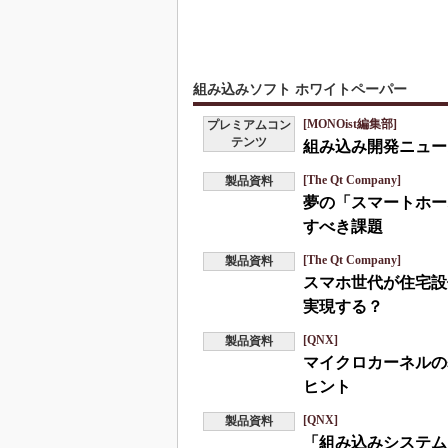
組み込みソフト ホワイトペーパー
[MONOist編集部]
プレミアムコン
テンツ
組み込み開発ニュース
[The Qt Company]
製品資料
夢の「スマートホー
すべき課題
[The Qt Company]
製品資料
スマホ世代が住宅設
実現する？
[QNX]
製品資料
マイクロカーネルの
ヒント
[QNX]
製品資料
「組み込みシステム