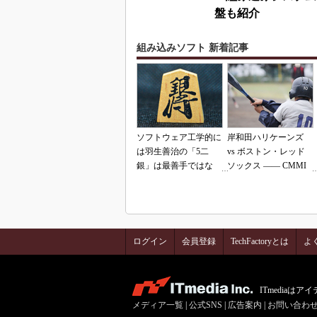
盤も紹介
組み込みソフト 新着記事
ソフトウェア工学的に
岸和田ハリケーンズ
は羽生善治の「5二
vs ボストン・レッド
銀」は最善手ではな
ソックス ―― CMMI
い!? 東工大入試問題
の落とし穴（その2）
をプログラムで解く
ログイン
会員登録
TechFactoryとは
よ
ITmedia
メディア一覧
|
公式SNS
|
広告案内
|
お問い合わ