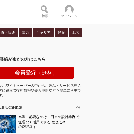
検索
マイページ
医療／流通
電力
キャリア
建築
土木
ツ：
登録がまだの方はこちら
会員登録（無料）
なホワイトペーパーの中から、製品・サービス導入
討に役立つ技術情報や導入事例などを簡単に入手で
す。
up Contents
PR
本当に必要なのは、日々の設計業務で
無理なく活用できる“使えるAI”
(2026/7/31)