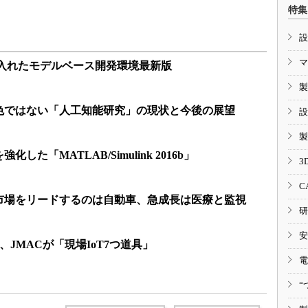
特集
設
マ
に入れたモデルベース開発環境最新版
製
色ではない「人工知能研究」の現状と今後の展望
設
製
た「MATLAB/Simulink 2016b」
3
C
市場をリードするのは自動車、急成長は医療と監視
研
安
版、JMACが「現場IoT7つ道具」
電
“