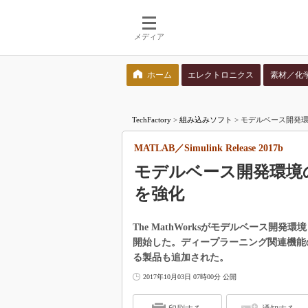
メディア
ホーム
エレクトロニクス
素材／化
検索語を入力してください
TechFactory
>
組み込みソフト
>
モデルベース開発環境の
MATLAB／Simulink Release 2017b
モデルベース開発環境
を強化
The MathWorksがモデルベース開発環境「
開始した。ディープラーニング関連機能の
る製品も追加された。
2017年10月03日 07時00分 公開