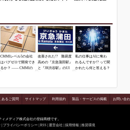
CMMIレベル5の会社
改善された!? 難易度
私の仕事はAIに奪わ
はバグゼロで開発でき
高めの『京急蒲田駅』
れるんですか!? って聞
るか？ ―― CMMIの
と『JR渋谷駅』のUI
かれたら何と答える？
落とし穴（その1）
を再査定
くあるご質問
サイトマップ
利用規約
製品・サービスの掲載
お問い合
はアイティメディア株式会社の登録商標です。
せ
|
プライバシーポリシー
|
RSS
|
運営会社
|
採用情報
|
推奨環境