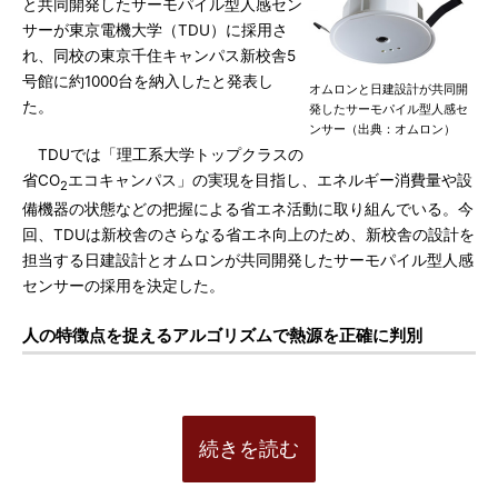
と共同開発したサーモパイル型人感セン
サーが東京電機大学（TDU）に採用さ
れ、同校の東京千住キャンパス新校舎5
号館に約1000台を納入したと発表し
オムロンと日建設計が共同開
た。
発したサーモパイル型人感セ
ンサー（出典：オムロン）
TDUでは「理工系大学トップクラスの
省CO
エコキャンパス」の実現を目指し、エネルギー消費量や設
2
備機器の状態などの把握による省エネ活動に取り組んでいる。今
回、TDUは新校舎のさらなる省エネ向上のため、新校舎の設計を
担当する日建設計とオムロンが共同開発したサーモパイル型人感
センサーの採用を決定した。
人の特徴点を捉えるアルゴリズムで熱源を正確に判別
続きを読む