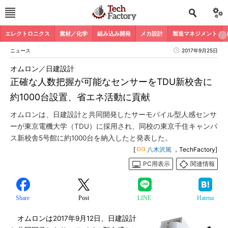
エレクトロニクス
素材／化学
組み込み開発
メカ設計
製造マネジメント
ニュース
2017年9月25日
オムロン／日建設計
正確な人数把握が可能なセンサーをTDU新校舎に
約1000台設置、省エネ活動に貢献
オムロンは、日建設計と共同開発したサーモパイル型人感センサ
ーが東京電機大学（TDU）に採用され、同校の東京千住キャンパ
ス新校舎5号館に約1000台を納入したと発表した。
[
八木沢篤
，TechFactory]
PC用表示
関連情報
Share
Post
LINE
Hatena
オムロンは2017年9月12日、日建設計