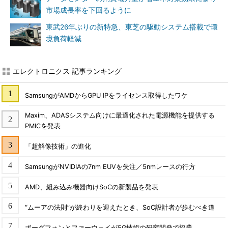
市場成長率を下回るように
東武26年ぶりの新特急、東芝の駆動システム搭載で環
境負荷軽減
エレクトロニクス 記事ランキング
SamsungがAMDからGPU IPをライセンス取得したワケ
Maxim、ADASシステム向けに最適化された電源機能を提供する
PMICを発表
「超解像技術」の進化
SamsungがNVIDIAの7nm EUVを失注／5nmレースの行方
AMD、組み込み機器向けSoCの新製品を発表
“ムーアの法則”が終わりを迎えたとき、SoC設計者が歩むべき道
ボーダフォンとファーウェイが5G技術の研究開発で協業