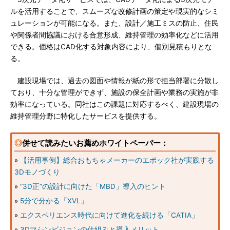
ルを活用することで、スムーズな改修計画の策定や現実的なシミ
ュレーションが可能になる。また、設計／施工ミスの防止、住民
や関係者間協議における合意形成、維持管理の効率化などに活用
できる。価格はCAD化する対象内容により、個別見積もりとな
る。
建設現場では、過去の図面や情報が紙の形で担当部署に分散し
ており、十分な管理ができず、施設の保全計画や業務の実施が非
効率になっている。同社はこの課題に対応するべく、建設現場の
維持管理分野に特化したサービスを提供する。
◎
併せて読みたいお薦めホワイトペーパー：
»
【活用事例】総合おもちゃメーカーのエポック社が実践する
3Dモノづくり
»
“3D正”の設計に向けた「MBD」導入のヒント
»
5分で分かる「XVL」
»
エクスペリエンス時代に向けて進化を続ける「CATIA」
»
3Dマシンビジョンの仕組みと導入メリット