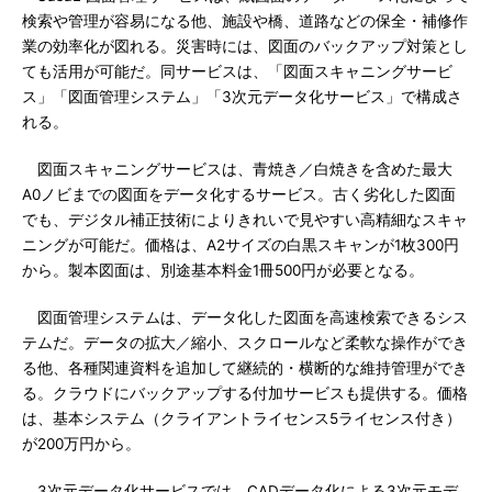
検索や管理が容易になる他、施設や橋、道路などの保全・補修作
業の効率化が図れる。災害時には、図面のバックアップ対策とし
ても活用が可能だ。同サービスは、「図面スキャニングサービ
ス」「図面管理システム」「3次元データ化サービス」で構成さ
れる。
図面スキャニングサービスは、青焼き／白焼きを含めた最大
A0ノビまでの図面をデータ化するサービス。古く劣化した図面
でも、デジタル補正技術によりきれいで見やすい高精細なスキャ
ニングが可能だ。価格は、A2サイズの白黒スキャンが1枚300円
から。製本図面は、別途基本料金1冊500円が必要となる。
図面管理システムは、データ化した図面を高速検索できるシス
テムだ。データの拡大／縮小、スクロールなど柔軟な操作ができ
る他、各種関連資料を追加して継続的・横断的な維持管理ができ
る。クラウドにバックアップする付加サービスも提供する。価格
は、基本システム（クライアントライセンス5ライセンス付き）
が200万円から。
3次元データ化サービスでは、CADデータ化による3次元モデ