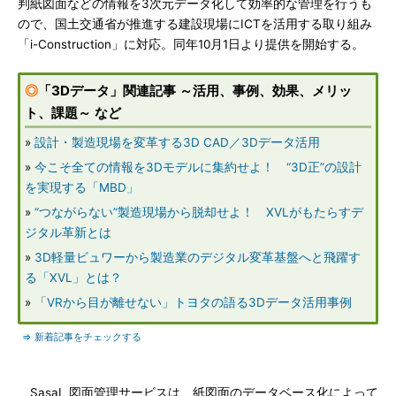
判紙図面などの情報を3次元データ化して効率的な管理を行うも
ので、国土交通省が推進する建設現場にICTを活用する取り組み
「i-Construction」に対応。同年10月1日より提供を開始する。
◎
「3Dデータ」関連記事 ～活用、事例、効果、メリッ
ト、課題～ など
»
設計・製造現場を変革する3D CAD／3Dデータ活用
»
今こそ全ての情報を3Dモデルに集約せよ！ “3D正”の設計
を実現する「MBD」
»
“つながらない”製造現場から脱却せよ！ XVLがもたらすデ
ジタル革新とは
»
3D軽量ビュワーから製造業のデジタル変革基盤へと飛躍す
る「XVL」とは？
»
「VRから目が離せない」トヨタの語る3Dデータ活用事例
⇒ 新着記事をチェックする
SasaL 図面管理サービスは、紙図面のデータベース化によって