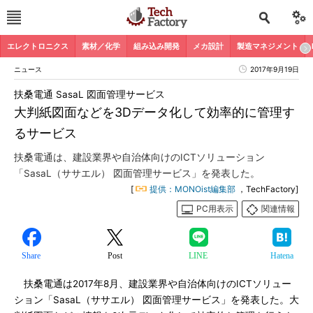
エレクトロニクス
素材／化学
組み込み開発
メカ設計
製造マネジメント
ニュース
2017年9月19日
扶桑電通 SasaL 図面管理サービス
大判紙図面などを3Dデータ化して効率的に管理す
るサービス
扶桑電通は、建設業界や自治体向けのICTソリューション
「SasaL（ササエル） 図面管理サービス」を発表した。
[
提供：MONOist編集部
，TechFactory]
PC用表示
関連情報
Share
Post
LINE
Hatena
扶桑電通は2017年8月、建設業界や自治体向けのICTソリュー
ション「SasaL（ササエル） 図面管理サービス」を発表した。大