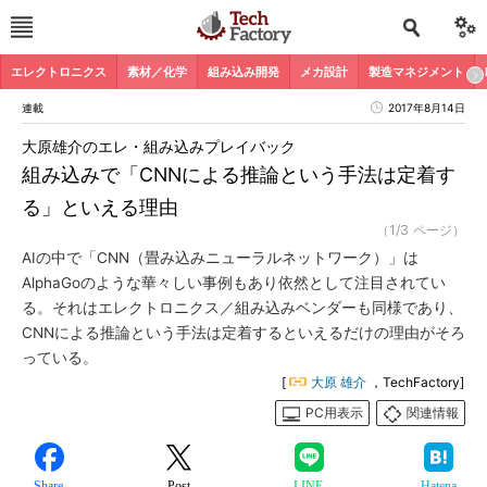
エレクトロニクス
素材／化学
組み込み開発
メカ設計
製造マネジメント
連載
2017年8月14日
大原雄介のエレ・組み込みプレイバック
組み込みで「CNNによる推論という手法は定着す
る」といえる理由
（1/3 ページ）
AIの中で「CNN（畳み込みニューラルネットワーク）」は
AlphaGoのような華々しい事例もあり依然として注目されてい
る。それはエレクトロニクス／組み込みベンダーも同様であり、
CNNによる推論という手法は定着するといえるだけの理由がそろ
っている。
[
大原 雄介
，TechFactory]
PC用表示
関連情報
Share
Post
LINE
Hatena