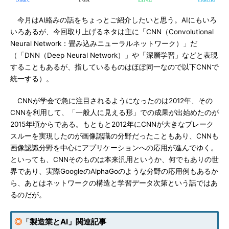
今月はAI絡みの話をちょっとご紹介したいと思う。AIにもいろ
いろあるが、今回取り上げるネタは主に「CNN（Convolutional
Neural Network：畳み込みニューラルネットワーク）」だ
（「DNN（Deep Neural Network）」や「深層学習」などと表現
することもあるが、指しているものはほぼ同一なので以下CNNで
統一する）。
CNNが学会で急に注目されるようになったのは2012年、その
CNNを利用して、「一般人に見える形」での成果が出始めたのが
2015年頃からである。もともと2012年にCNNが大きなブレーク
スルーを実現したのが画像認識の分野だったこともあり、CNNも
画像認識分野を中心にアプリケーションへの応用が進んでゆく。
といっても、CNNそのものは本来汎用というか、何でもありの世
界であり、実際GoogleのAlphaGoのような分野の応用例もあるか
ら、あとはネットワークの構造と学習データ次第という話ではあ
るのだが。
◎
「製造業とAI」関連記事