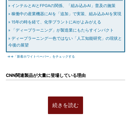
» インテルとAIとFPGAの関係、「組み込みAI」普及の施策
» 稼働中の産業機器にAIを「追加」で実装、組み込みAIを実現
» 15年の時を経て、化学プラントにAIがよみがえる
» 「ディープラーニング」が製造業にもたらすインパクト
» ディープラーニング一色ではない「人工知能研究」の現状と
今後の展望
⇒⇒「新着ホワイトペーパー」をチェックする
CNN関連製品が大量に登場している理由
続きを読む