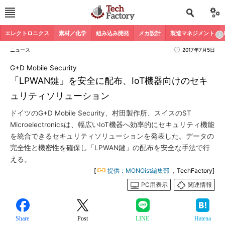
エレクトロニクス
素材／化学
組み込み開発
メカ設計
製造マネジメント
ニュース
2017年7月5日
G+D Mobile Security
「LPWAN鍵」を安全に配布、IoT機器向けのセキ
ュリティソリューション
ドイツのG+D Mobile Security、村田製作所、スイスのST
Microelectronicsは、幅広いIoT機器へ効率的にセキュリティ機能
を統合できるセキュリティソリューションを発表した。データの
完全性と機密性を確保し「LPWAN鍵」の配布を安全な手法で行
える。
[
提供：MONOist編集部
，TechFactory]
PC用表示
関連情報
Share
Post
LINE
Hatena