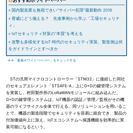
◎
おすすめホワイトペーパー
» 国内製造業も無視できい“サイバー犯罪”最新動向 2016
» 脅威にどう備える？ 先進事例から学ぶ「工場セキュリテ
ィ」
» IoTセキュリティ対策の“本質”を考える
» 攻撃も多様化するIoT 時代のセキュリティ実装、製造側は何
をガイドラインとすべきか
⇒⇒「新着ホワイトペーパー」をチェックする
STの汎用マイクロコントローラー「STM32」に接続した同社
のセキュアエレメント「STSAFE-A」上にG+Dの鍵管理システム
を実装し、村田製作所のLoRaWANモジュールに組み込んだ。
G+Dの鍵管理システムは、IoT機器の認証／管理／監視がその機
器のライフサイクル全体で行える。同ソリューションを用いるこ
とで、機器の製造段階でセキュリティを容易に統合でき、製品の
付加価値向上に加え、IoTエコシステムへ保護機能を効率的に実
装可能になるという。