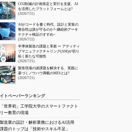
CO2削減の計画策定と実行を支援、AI
を活用したプラットフォームとは?
(2026/7/31)
AIがコードを書く時代、設計と実装の
整合性は誰が守るのか?~継続的アーキ
テクチャ検証のすすめ~
(2026/7/22)
半導体製造の課題と革新 ー アディティ
ブマニュファクチャリング(AM)が切り
拓く新たな可能性
(2026/7/21)
製造現場の諸課題を解決する、実践に
基づくノウハウ満載のMESとは?
(2026/7/21)
イトペーパーランキング
「世界初」工学院大学のスマートファクト
リー教育の現場
製造業の設計・解析業務におけるAI活用
課題のトップは「技術やスキル不足」