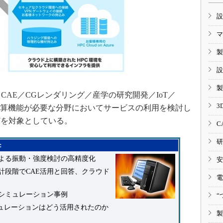
設
マ
製
設
製
AE／CGレンダリング／産学の研究開発／IoT／
3
よる演算機能が必要な分野においてサービスの利用を検討し
どを対象としている。
C
研
：
による振動・強度検討の高精度化
安
設計段階でCAE活用と回答、クラウド
電
シミュレーション事例
“
ミュレーションはどう活用されたのか
製