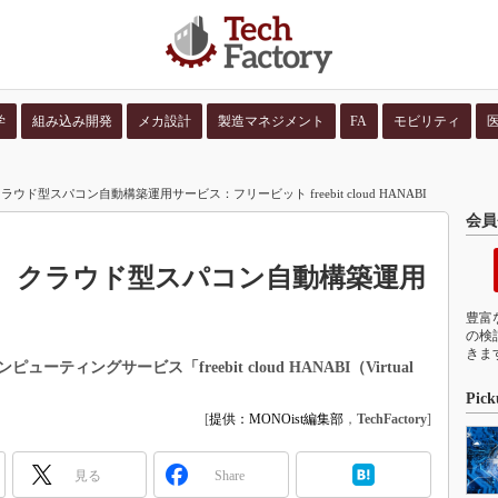
学
組み込み開発
メカ設計
製造マネジメント
FA
モビリティ
並び順：
コンテン
ド型スパコン自動構築運用サービス：フリービット freebit cloud HANABI
会員
、クラウド型スパコン自動構築運用
豊富
の検
きま
ィングサービス「freebit cloud HANABI（Virtual
Pick
[
提供：MONOist編集部
，
TechFactory
]
見る
Share