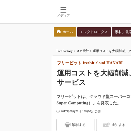
メディア
ホーム
エレクトロニクス
素材／化
検索語を入力してください
TechFactory
>
メカ設計
>
運用コストを大幅削減、クラウ
フリービット freebit cloud HANABI
運用コストを大幅削減
サービス
フリービットは、クラウド型スーパーコンピューテ
Super Computing）」を発表した。
2017年06月26日 15時00分 公開
印刷する
通知する