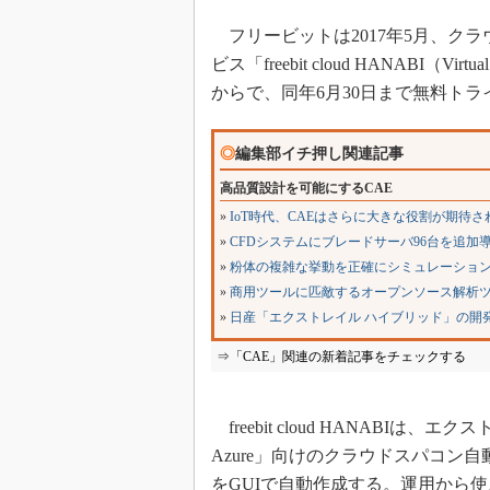
フリービットは2017年5月、ク
ビス「freebit cloud HANABI（V
からで、同年6月30日まで無料トラ
◎
編集部イチ押し関連記事
高品質設計を可能にするCAE
»
IoT時代、CAEはさらに大きな役割が期待さ
»
CFDシステムにブレードサーバ96台を追加
»
粉体の複雑な挙動を正確にシミュレーショ
»
商用ツールに匹敵するオープンソース解析
»
日産「エクストレイル ハイブリッド」の開
⇒「CAE」関連の新着記事をチェックする
freebit cloud HANABIは、
Azure」向けのクラウドスパコ
をGUIで自動作成する。運用から