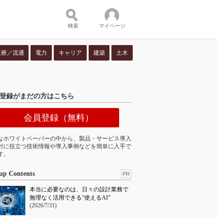
検索
マイページ
医療／流通
電力
キャリア
建築
土木
ツ：
登録がまだの方はこちら
会員登録（無料）
なホワイトペーパーの中から、製品・サービス導入
討に役立つ技術情報や導入事例などを簡単に入手で
す。
up Contents
PR
本当に必要なのは、日々の設計業務で
無理なく活用できる“使えるAI”
(2026/7/31)