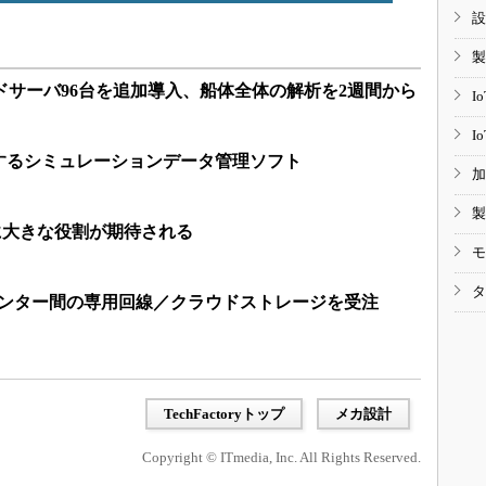
設
製
ドサーバ96台を追加導入、船体全体の解析を2週間から
I
I
するシミュレーションデータ管理ソフト
加
製
らに大きな役割が期待される
モ
タ
センター間の専用回線／クラウドストレージを受注
TechFactoryトップ
メカ設計
Copyright © ITmedia, Inc. All Rights Reserved.