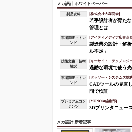
メカ設計 ホワイトペーパー
[株式会社大塚商会]
製品資料
若手設計者が育たな
管理とは
[アイティメディア広告企画
市場調査・トレ
ンド
製造業の設計・解析
ル不足」
[キーサイト・テクノロジー
技術文書・技術
解説
過酷な環境で使う光
[ダッソー・システムズ株式会
市場調査・トレ
ンド
CADツールの見直
問で検証
[MONOist編集部]
プレミアムコン
テンツ
3Dプリンタニュース
メカ設計 新着記事