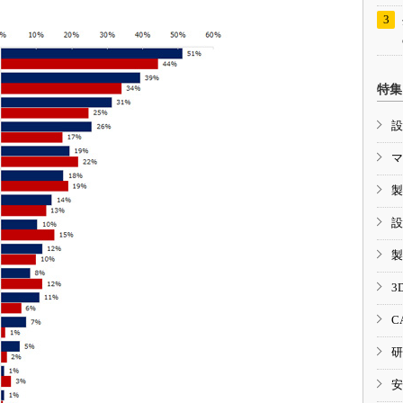
特集
設
マ
製
設
製
3
C
研
安