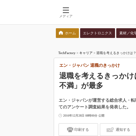
メディア
ホーム
エレクトロニクス
素材／化
検索語を入力してください
TechFactory
>
キャリア
>
退職を考えるきっかけは？
エン・ジャパン 退職のきっかけ
退職を考えるきっかけ
不満」が最多
エン・ジャパンが運営する総合求人・転
てのアンケート調査結果を発表した。
2016年12月28日 08時00分 公開
印刷する
通知する