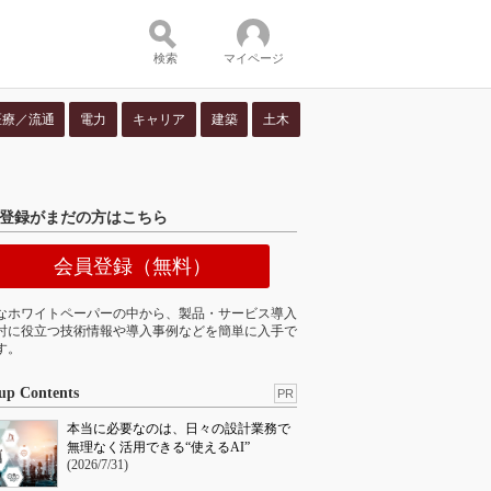
検索
マイページ
医療／流通
電力
キャリア
建築
土木
ツ：
登録がまだの方はこちら
会員登録（無料）
なホワイトペーパーの中から、製品・サービス導入
討に役立つ技術情報や導入事例などを簡単に入手で
す。
up Contents
PR
本当に必要なのは、日々の設計業務で
無理なく活用できる“使えるAI”
(2026/7/31)