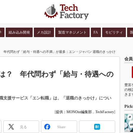
学
組み込み開発
メカ設計
製造マネジメント
FA
モビリティ
並び順：
コンテン
 年代問わず「給与・待遇への不満」が最多：エン・ジャパン 退職のきっかけ
会員
は？ 年代問わず「給与・待遇への
豊富
の検
きま
職支援サービス「エン転職」は、「退職のきっかけ」につい
Pick
[
提供：MONOist編集部
，
TechFactory
]
見る
Share