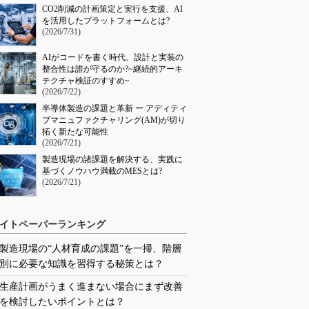
CO2削減の計画策定と実行を支援、AI
を活用したプラットフォームとは?
(2026/7/31)
AIがコードを書く時代、設計と実装の
整合性は誰が守るのか?~継続的アーキ
テクチャ検証のすすめ~
(2026/7/22)
半導体製造の課題と革新 ー アディティ
ブマニュファクチャリング(AM)が切り
拓く新たな可能性
(2026/7/21)
製造現場の諸課題を解決する、実践に
基づくノウハウ満載のMESとは?
(2026/7/21)
イトペーパーランキング
製造現場の“人材育成の課題”を一掃、階層
別に必要な知識を習得する秘策とは？
生産計画がうまく進まない場合にまず改善
を検討したいポイントとは？