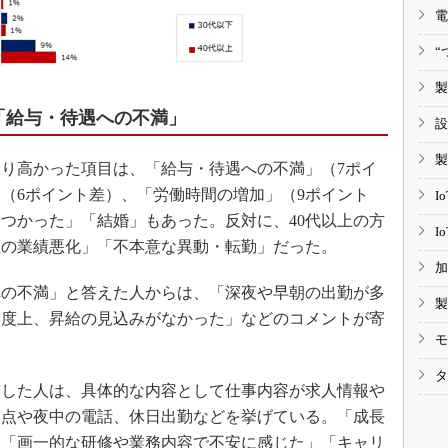
電
“
製
「給与・待遇への不満」
設
製
より高かった項目は、「給与・待遇への不満」（7ポイ
（6ポイント差）、「労働時間の増加」（9ポイント
I
つかった」「結婚」もあった。反対に、40代以上の方
I
社の業績悪化」「不本意な異動・転勤」だった。
加
の不満」と答えた人からは、「深夜や早朝の出勤が多
製
制度上、昇給の見込みがなかった」などのコメントが寄
モ
タ
した人は、具体的な内容として仕事内容が求人情報や
た点や夜中の電話、休日出勤などを挙げている。「成長
、「画一的な研修や業務内容で不安に感じた」「キャリ