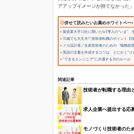
アアップイメージが持てなかった
◎
併せて読みたいお薦めホワイトペー
»
製造業大手15社に聞いたIoT導入の“いま”
»
35歳でも大丈夫!? 技術者転職のポイント【
»
メカ設計者／生産技術者のための「職務経
»
英語の文書を作成するコツは、とにかく“コピ
»
“できるエンジニア”に共通する10のルール
関連記事
技術者が転職する理由
求人企業へ提出する応
モノづくり技術者のた