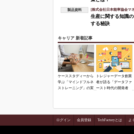
[株式会社日本能率協会マ
製品資料
生産に関する知識の
する秘訣
キャリア 新着記事
ケーススタディーから
トレジャーデータ創業
学ぶ「マインドフルネ
者が語る「データファ
ストレーニング」の実
ースト時代の開発者
践と活用法
像」とは？
ログイン
会員登録
TechFactoryとは
よ