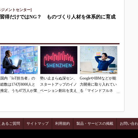
ネジメントセンター]
習得だけではNG？ ものづくり人材を体系的に育成
国内「IoT担当者」の
勢い止まらぬ深セン、
GoogleやIBMなどが能
総数は174万8000人と
スタートアップのイノ
力開発に取り入れてい
推定、うち47万人が業
ベーション創出を支え
る「マインドフルネ
務の5割をIoTに
るエコシステム
ス」とは？
くあるご質問
サイトマップ
利用規約
製品・サービスの掲載
お問い合